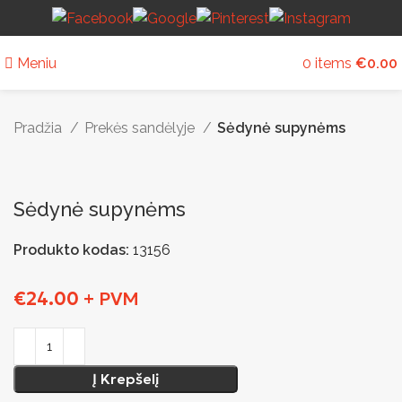
Meniu
0
items
€
0.00
Pradžia
Prekės sandėlyje
Sėdynė supynėms
Sėdynė supynėms
Produkto kodas:
13156
€
24.00
+ PVM
Į Krepšelį