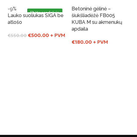
-9%
Betoninė gėlinė –
Yra sandelyje
Yra sandelyje
Lauko suoliukas SIGA be
šiukšliadėžė FB005
atlošo
KUBA M su akmenukų
apdaila
€
500.00
+ PVM
€
550.00
€
180.00
+ PVM
Į Krepšelį
Į Krepšelį