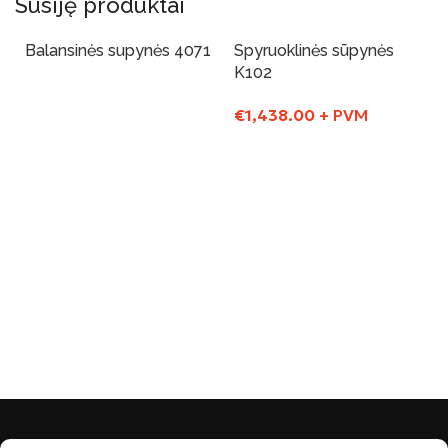
Susiję produktai
Balansinės supynės 4071
Spyruoklinės sūpynės
K102
Į Krepšelį
€
1,438.00
+ PVM
Į Krepšelį