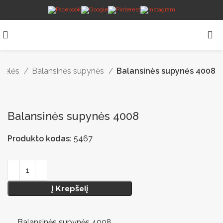
štelės
Balansinės supynės
Balansinės supynės 4008
Balansinės supynės 4008
Produkto kodas:
5467
Į Krepšelį
Balansinės supynės 4008