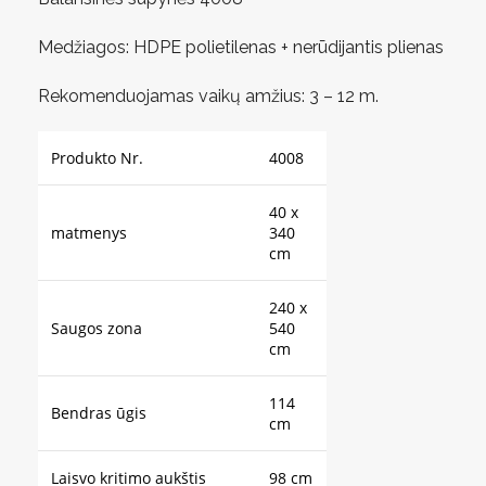
Medžiagos: HDPE polietilenas + nerūdijantis plienas
Rekomenduojamas vaikų amžius: 3 – 12 m.
Produkto Nr.
4008
40 x
matmenys
340
cm
240 x
Saugos zona
540
cm
114
Bendras ūgis
cm
Laisvo kritimo aukštis
98 cm