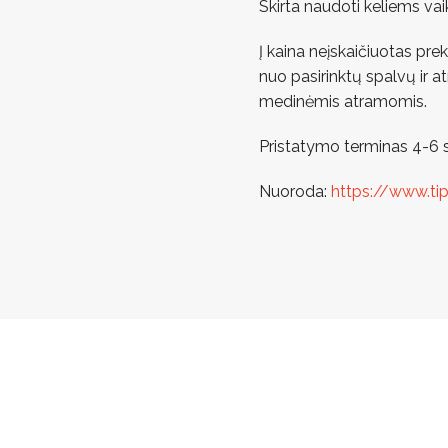
Skirta naudoti keliems v
Į kaina neįskaičiuotas pr
nuo pasirinktų spalvų ir a
medinėmis atramomis.
Pristatymo terminas 4-6 s
Nuoroda:
https://www.ti