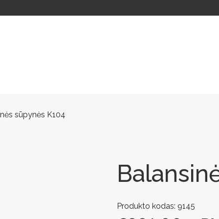
ŠTELĖS
LAUKO ŠVIESTUVAI
LAUKO TRENIRUOKLIAI
LAUKO SPORTAS
TAKAMS
inės sūpynės K104
Balansin
Produkto kodas:
9145