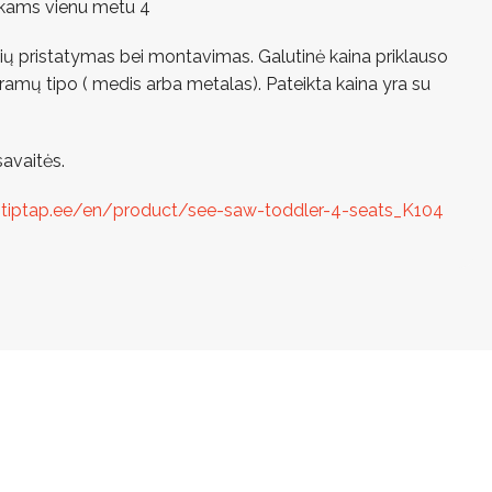
aikams vienu metu 4
ekių pristatymas bei montavimas. Galutinė kaina priklauso
tramų tipo ( medis arba metalas). Pateikta kaina yra su
avaitės.
ptiptap.ee/en/product/see-saw-toddler-4-seats_K104