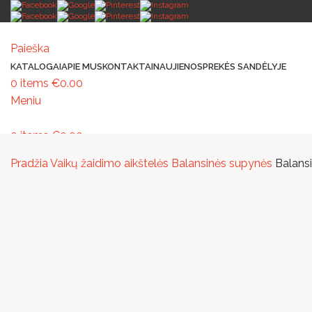
Paieška
KATALOGAI
APIE MUS
KONTAKTAI
NAUJIENOS
PREKĖS SANDĖLYJE
0
items
€
0.00
Meniu
0
items
€
0.00
MAŽOJI ARCHITEKTŪRA
PAVILJONAI IR STOGINĖS
VAIKŲ ŽAIDIMO AIK
Pradžia
Vaikų žaidimo aikštelės
Balansinės supynės
Balans