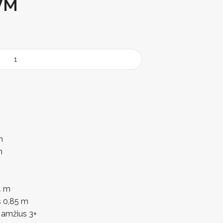
VM
m
m
4 m
s 0,85 m
amžius 3+