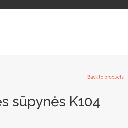
 IR KELIAMS
AUTOMATINIAI LAUKO WC
IŠMANIEJI ĮRENGINIAI
Back to products
ės sūpynės K104