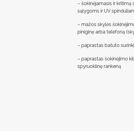
– šokinėjamasis ir kritimą
sąlygoms ir UV spindulia
– mažos skylės šokinėjimo 
piniginę arba telefoną (sk
– paprastas batuto surinki
– paprastas šokinėjimo ki
spyruoklinę rankeną