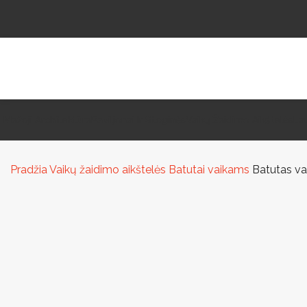
Mažoji Architektūra
Paviljonai Ir Stoginės
Vaikų Žaidimo Aikštelės
La
Pradžia
Vaikų žaidimo aikštelės
Batutai vaikams
Batutas v