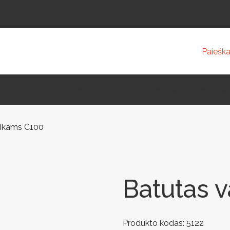
Paiešk
uko Šviestuvai
Lauko Treniruokliai
Lauko Sportas
Takams Ir Keliams
A
aikams C100
Batutas 
Produkto kodas:
5122