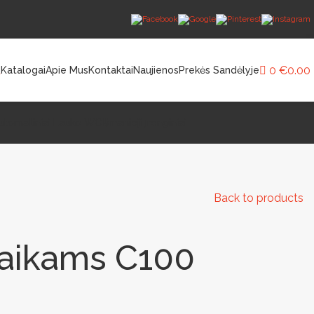
a
0
€
0.00
Katalogai
Apie Mus
Kontaktai
Naujienos
Prekės Sandėlyje
utomatiniai Lauko WC
Išmanieji Įrenginiai
Back to products
vaikams C100