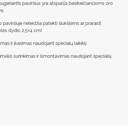
 sugeriantis paviršius yra atsparūs besikeičiančioms oro
ms
paviršiuje neleidžia patekti šiukšlėms ar prarasti
ylės dydis: 2,5×4 cm)
mas ir įkasimas naudojant specialų laikiklį
limėlio surinkimas ir išmontavimas naudojant specialią