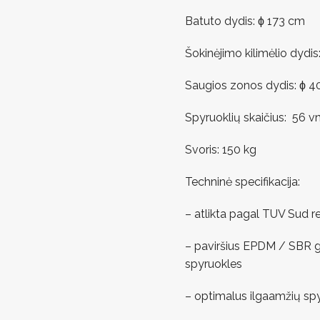
Batuto dydis: ϕ 173 cm
Šokinėjimo kilimėlio dydis
Saugios zonos dydis: ϕ 
Spyruoklių skaičius: 56 vn
Svoris: 150 kg
Techninė specifikacija:
– atlikta pagal TUV Sud
– paviršius EPDM / SBR gr
spyruokles
– optimalus ilgaamžių sp