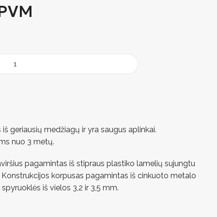
 PVM
š geriausių medžiagų ir yra saugus aplinkai.
ms nuo 3 metų.
iršius pagamintas iš stipraus plastiko lamelių sujungtu
is. Konstrukcijos korpusas pagamintas iš cinkuoto metalo
spyruoklės iš vielos 3,2 ir 3,5 mm.