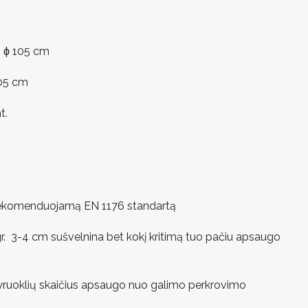
: ϕ 105 cm
405 cm
t.
 rekomenduojamą EN 1176 standartą
. 3-4 cm sušvelnina bet kokį kritimą tuo pačiu apsaugo
yruoklių skaičius apsaugo nuo galimo perkrovimo