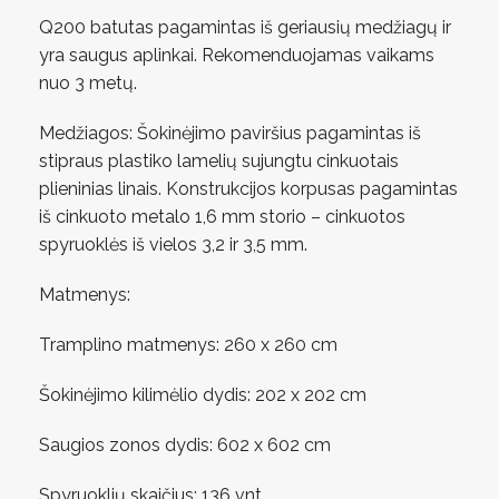
Q200 batutas pagamintas iš geriausių medžiagų ir
yra saugus aplinkai. Rekomenduojamas vaikams
nuo 3 metų.
Medžiagos: Šokinėjimo paviršius pagamintas iš
stipraus plastiko lamelių sujungtu cinkuotais
plieninias linais. Konstrukcijos korpusas pagamintas
iš cinkuoto metalo 1,6 mm storio – cinkuotos
spyruoklės iš vielos 3,2 ir 3,5 mm.
Matmenys:
Tramplino matmenys: 260 x 260 cm
Šokinėjimo kilimėlio dydis: 202 x 202 cm
Saugios zonos dydis: 602 x 602 cm
Spyruoklių skaičius: 136 vnt.