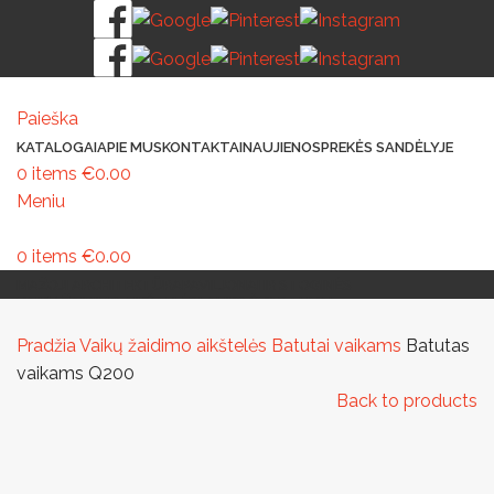
Paieška
KATALOGAI
APIE MUS
KONTAKTAI
NAUJIENOS
PREKĖS SANDĖLYJE
0
items
€
0.00
Meniu
0
items
€
0.00
MAŽOJI ARCHITEKTŪRA
PAVILJONAI IR STOGINĖS
VAIKŲ ŽAIDIMO AIKŠTELĖS
LAUKO ŠVIESTUVAI
LAUKO TRENIRUOKLIAI
LAUKO SPORTAS
TAKAMS IR KELIAMS
AUTOMATINIAI LAUKO WC
IŠMANIEJI ĮRENGINIAI
Pradžia
Vaikų žaidimo aikštelės
Batutai vaikams
Batutas
vaikams Q200
Back to products