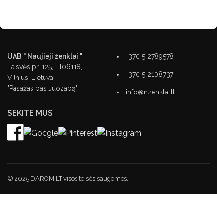
UAB " Naujieji ženklai "
+370 5 2789578
Laisvės pr. 125, LT06118,
+370 5 2108737
Vilnius, Lietuva
"Pasažas pas Juozapą"
info@nzenklai.lt
SEKITE MUS
© 2025 DAROM.LT visos teisės saugomos.
PRIVATUMO POLITIKA