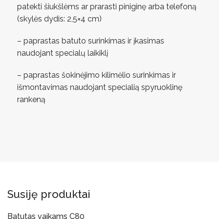
patekti šiukšlėms ar prarasti piniginę arba telefoną
(skylės dydis: 2,5×4 cm)
– paprastas batuto surinkimas ir įkasimas
naudojant specialų laikiklį
– paprastas šokinėjimo kilimėlio surinkimas ir
išmontavimas naudojant specialią spyruoklinę
rankeną
Susiję produktai
Batutas vaikams C80