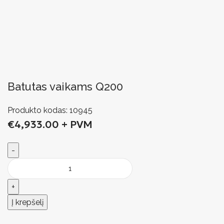
Batutas vaikams Q200
Produkto kodas:
10945
€
4,933.00
+ PVM
Į krepšelį