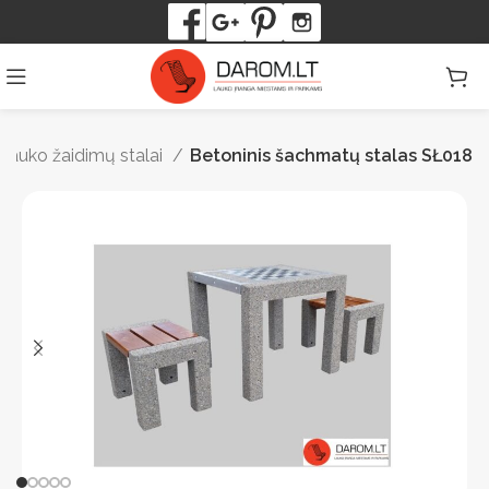
Lauko žaidimų stalai
Betoninis šachmatų stalas SŁ018