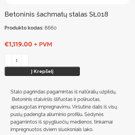
Betoninis šachmatų stalas SŁ018
Produkto kodas:
8660
€
1,119.00
+ PVM
Į Krepšelį
Stalo pagrindas pagamintas iš natūralių užpildų.
Betoninis stalviršis šlifuotas ir poliruotas,
apsaugotas impregnavimu. Viršutinė dalis iš visų
pusių padengta aliuminio profiliu. Sėdynės
pagamintos iš spygliuočių medienos, tinkamai
impregnuotos dviem sluoksniais lako.