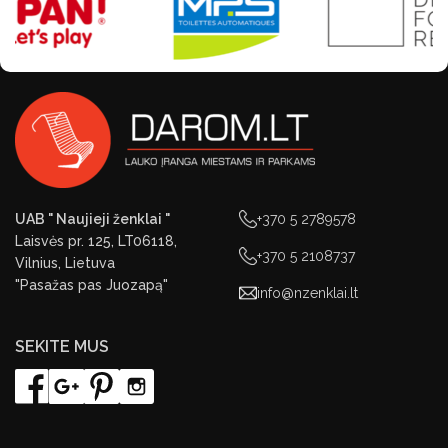
UAB " Naujieji ženklai "
+370 5 2789578
Laisvės pr. 125, LT06118,
+370 5 2108737
Vilnius, Lietuva
"Pasažas pas Juozapą"
info@nzenklai.lt
SEKITE MUS