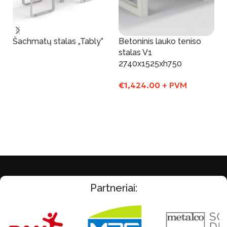
Šachmatų stalas „Tably”
Betoninis lauko teniso
stalas V1
2740x1525xh750
Į Krepšelį
€
1,424.00
+ PVM
Į Krepšelį
Partneriai: