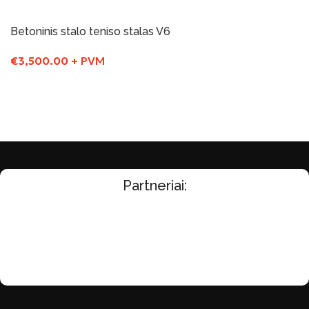
Į Krepšelį
Betoninis stalo teniso stalas V6
€
3,500.00
+ PVM
Į Krepšelį
Partneriai: