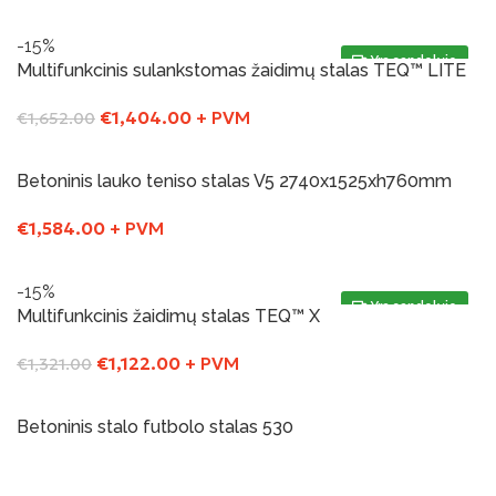
Į Krepšelį
-15%
Yra sandelyje
Multifunkcinis sulankstomas žaidimų stalas TEQ™ LITE
€
1,404.00
+ PVM
€
1,652.00
Į Krepšelį
Betoninis lauko teniso stalas V5 2740x1525xh760mm
€
1,584.00
+ PVM
Į Krepšelį
-15%
Yra sandelyje
Multifunkcinis žaidimų stalas TEQ™ X
€
1,122.00
+ PVM
€
1,321.00
Į Krepšelį
Betoninis stalo futbolo stalas 530
Į Krepšelį