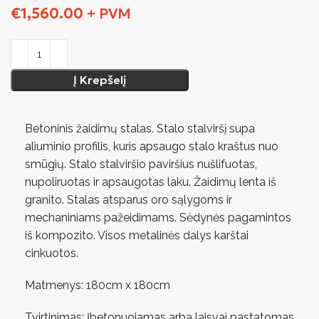
€
1,560.00
+ PVM
Į Krepšelį
Betoninis žaidimų stalas. Stalo stalviršį supa
aliuminio profilis, kuris apsaugo stalo kraštus nuo
smūgių. Stalo stalviršio paviršius nušlifuotas,
nupoliruotas ir apsaugotas laku. Žaidimų lenta iš
granito. Stalas atsparus oro sąlygoms ir
mechaniniams pažeidimams. Sėdynės pagamintos
iš kompozito. Visos metalinės dalys karštai
cinkuotos.
Matmenys: 180cm x 180cm
Tvirtinimas: Įbetonuojamas arba laisvai pastatomas