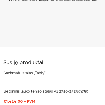
Susiję produktai
Šachmatų stalas „Tably”
Į Krepšelį
Betoninis lauko teniso stalas V1 2740x1525xh750
€
1,424.00
+ PVM