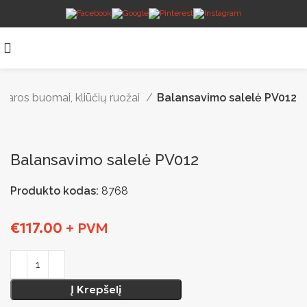
varos buomai, kliūčių ruožai
Balansavimo salelė PV012
Balansavimo salelė PV012
Produkto kodas:
8768
€
117.00
+ PVM
Į Krepšelį