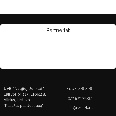
Partneriai:
UAB " Naujieji ženklai "
+370 5 2789578
Laisvės pr. 125, LT06118,
+370 5 2108737
Vilnius, Lietuva
"Pasažas pas Juozapą"
info@nzenklai.lt