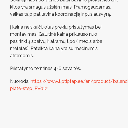
kitos yra smagus užsiėmimas. Pramogaudamas,
vaikas taip pat lavina koordinaciją ir pusiausvyrą.
Į kaina neįskaičiuotas prekių pristatymas bei
montavimas. Galutinė kaina priklauso nuo
pasirinktų spalvų ir atramų tipo ( medis arba
metalas). Pateikta kaina yra su medinėmis
atramomis.
Pristatymo terminas 4-6 savaitės.
Nuoroda:
https://www.tiptiptap.ee/en/product/balanc
plate-step_PV012