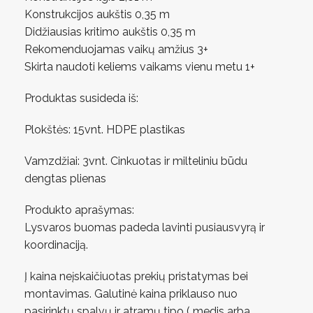
Konstrukcijos aukštis 0,35 m
Didžiausias kritimo aukštis 0,35 m
Rekomenduojamas vaikų amžius 3+
Skirta naudoti keliems vaikams vienu metu 1+
Produktas susideda iš:
Plokštės: 15vnt. HDPE plastikas
Vamzdžiai: 3vnt. Cinkuotas ir milteliniu būdu
dengtas plienas
Produkto aprašymas:
Lysvaros buomas padeda lavinti pusiausvyrą ir
koordinaciją.
Į kaina neįskaičiuotas prekių pristatymas bei
montavimas. Galutinė kaina priklauso nuo
pasirinktų spalvų ir atramų tipo ( medis arba