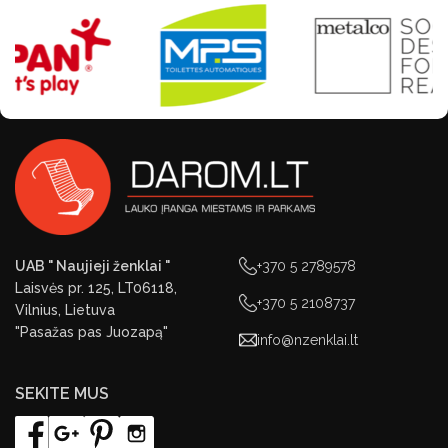
UAB " Naujieji ženklai "
+370 5 2789578
Laisvės pr. 125, LT06118,
+370 5 2108737
Vilnius, Lietuva
"Pasažas pas Juozapą"
info@nzenklai.lt
SEKITE MUS