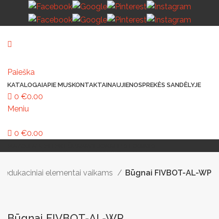
Paieška
KATALOGAI
APIE MUS
KONTAKTAI
NAUJIENOS
PREKĖS SANDĖLYJE
0
€
0.00
Meniu
0
€
0.00
MAŽOJI ARCHITEKTŪRA
PAVILJONAI IR STOGINĖS
VAIKŲ ŽAIDIMO AIKŠTELĖS
LAUKO ŠVIESTUVAI
LAUKO TRENIRUOKLIAI
LAUKO SPORTAS
TAKAMS IR KELIAMS
AUTOMATINIAI LAUKO WC
IŠMANIEJI ĮRENGINIAI
 ir edukaciniai elementai vaikams
Būgnai FIVBOT-AL-WP
Būgnai FIVBOT-AL-WP