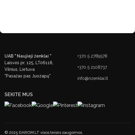
UAB " Naujieji ženklai "
+370 5 2789578
Laisvės pr. 125, LT06118,
+370 5 2108737
Vilnius, Lietuva
"Pasažas pas Juozapą"
info@nzenklai.lt
SEKITE MUS
© 2025 DAROM.LT visos teisės saugomos.