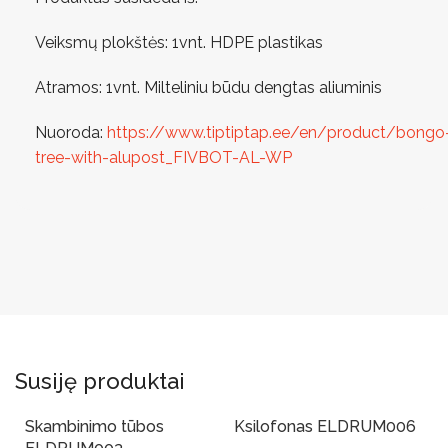
Veiksmų plokštės: 1vnt. HDPE plastikas
Atramos: 1vnt. Milteliniu būdu dengtas aliuminis
Nuoroda:
https://www.tiptiptap.ee/en/product/bongo
tree-with-alupost_FIVBOT-AL-WP
Susiję produktai
Skambinimo tūbos
Ksilofonas ELDRUM006