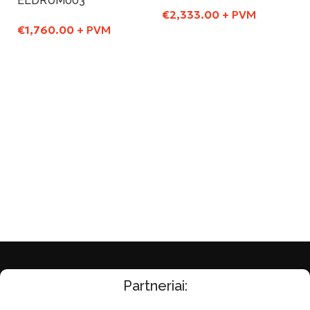
ELDRUM003
€
2,333.00
+ PVM
€
1,760.00
+ PVM
Į Krepšelį
Į Krepšelį
Partneriai: