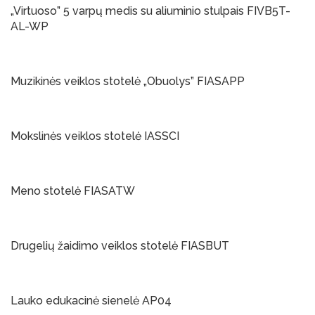
„Virtuoso” 5 varpų medis su aliuminio stulpais FIVB5T-
AL-WP
Į Krepšelį
Muzikinės veiklos stotelė „Obuolys” FIASAPP
Į Krepšelį
Mokslinės veiklos stotelė IASSCI
Į Krepšelį
Meno stotelė FIASATW
Į Krepšelį
Drugelių žaidimo veiklos stotelė FIASBUT
Į Krepšelį
Lauko edukacinė sienelė AP04