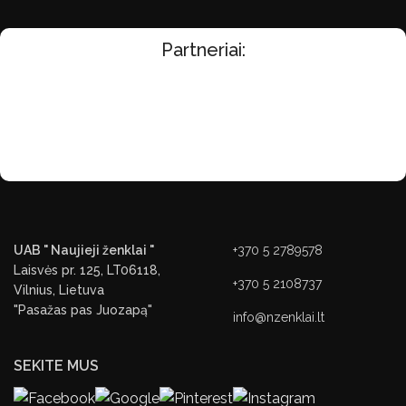
Partneriai:
UAB " Naujieji ženklai "
+370 5 2789578
Laisvės pr. 125, LT06118,
+370 5 2108737
Vilnius, Lietuva
"Pasažas pas Juozapą"
info@nzenklai.lt
SEKITE MUS