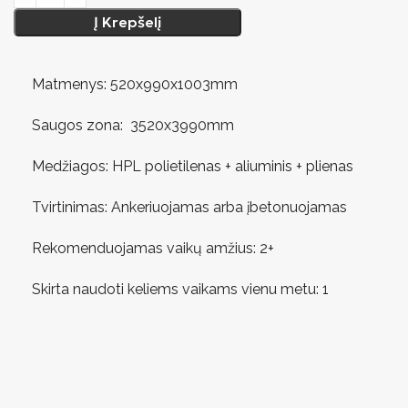
Į Krepšelį
Matmenys: 520x990x1003mm
Saugos zona: 3520x3990mm
Medžiagos: HPL polietilenas + aliuminis + plienas
Tvirtinimas: Ankeriuojamas arba įbetonuojamas
Rekomenduojamas vaikų amžius: 2+
Skirta naudoti keliems vaikams vienu metu: 1