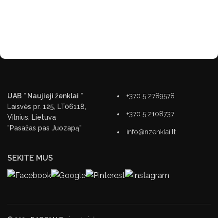
UAB " Naujieji ženklai "
+370 5 2789578
Laisvės pr. 125, LT06118,
+370 5 2108737
Vilnius, Lietuva
"Pasažas pas Juozapą"
info@nzenklai.lt
SEKITE MUS