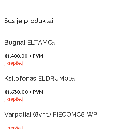
Susiję produktai
Būgnai ELTAMC5
€
1,488.00
+ PVM
Į krepšelį
Ksilofonas ELDRUM005
€
1,630.00
+ PVM
Į krepšelį
Varpeliai (8vnt.) FIECOMC8-WP
Į krepšelį