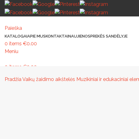
Paieška
KATALOGAI
APIE MUS
KONTAKTAI
NAUJIENOS
PREKĖS SANDĖLYJE
0
items
€
0.00
Meniu
0
items
€
0.00
MAŽOJI ARCHITEKTŪRA
PAVILJONAI IR STOGINĖS
VAIKŲ ŽAIDIMO AIK
Pradžia
Vaikų žaidimo aikštelės
Muzikiniai ir edukaciniai e