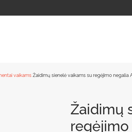
ŠTELĖS
LAUKO ŠVIESTUVAI
LAUKO TRENIRUOKLIAI
LAUKO SPORTAS
TAKAMS
lementai vaikams
Žaidimų sienelė vaikams su regėjimo negalia
Žaidimų 
regėjimo