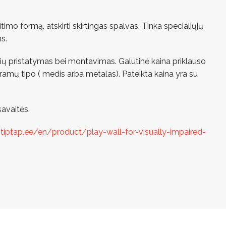
timo formą, atskirti skirtingas spalvas. Tinka specialiųjų
s.
ekių pristatymas bei montavimas. Galutinė kaina priklauso
tramų tipo ( medis arba metalas). Pateikta kaina yra su
avaitės.
tiptap.ee/en/product/play-wall-for-visually-impaired-