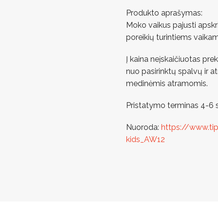
Produkto aprašymas:
Moko vaikus pajusti apskri
poreikių turintiems vaikam
Į kaina neįskaičiuotas pr
nuo pasirinktų spalvų ir a
medinėmis atramomis.
Pristatymo terminas 4-6 s
Nuoroda:
https://www.tip
kids_AW12