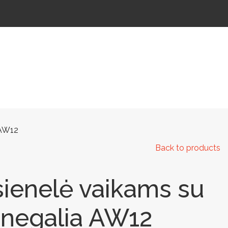
 IR KELIAMS
AUTOMATINIAI LAUKO WC
IŠMANIEJI ĮRENGINIAI
 AW12
Back to products
sienelė vaikams su
 negalia AW12