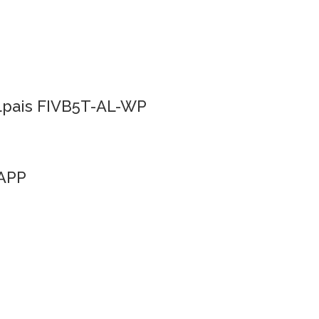
tulpais FIVB5T-AL-WP
SAPP