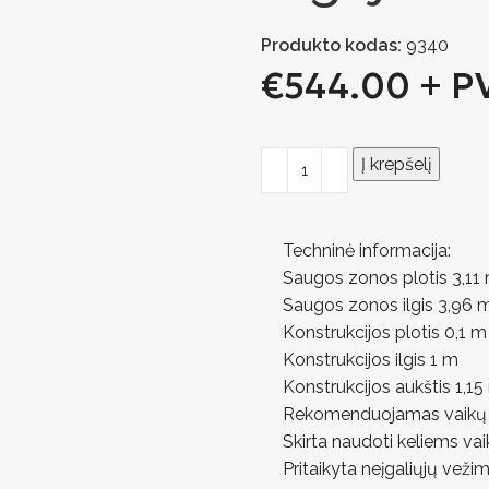
Produkto kodas:
9340
€
544.00
+ P
Į krepšelį
Techninė informacija:
Saugos zonos plotis 3,11
Saugos zonos ilgis 3,96 
Konstrukcijos plotis 0,1 m
Konstrukcijos ilgis 1 m
Konstrukcijos aukštis 1,15
Rekomenduojamas vaikų 
Skirta naudoti keliems va
Pritaikyta neįgaliųjų veži