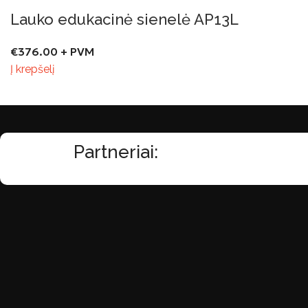
Lauko edukacinė sienelė AP13L
€
376.00
+ PVM
Į krepšelį
Partneriai: