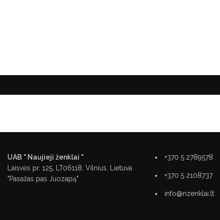
UAB " Naujieji ženklai "
+370 5 2789578
Laisvės pr. 125, LT06118, Vilnius, Lietuva
+370 5 2108737
"Pasažas pas Juozapą"
info@nzenklai.lt