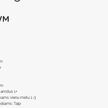
VM
 m
m
 m
amžius 1+
ikams vienu metu 1-3
mėliams: Taip