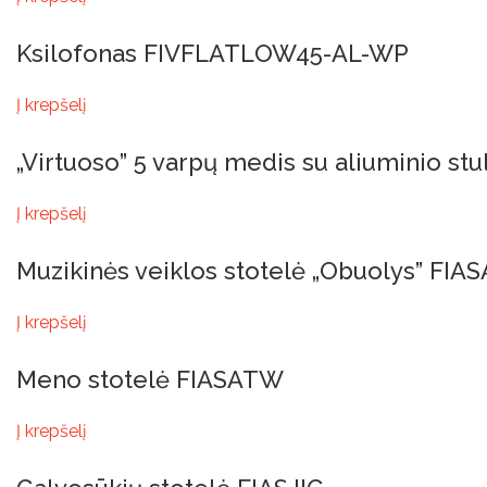
Ksilofonas FIVFLATLOW45-AL-WP
Į krepšelį
„Virtuoso” 5 varpų medis su aliuminio s
Į krepšelį
Muzikinės veiklos stotelė „Obuolys” FIA
Į krepšelį
Meno stotelė FIASATW
Į krepšelį