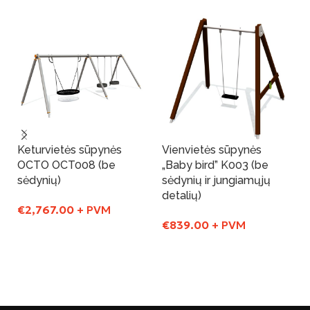
Keturvietės sūpynės
Vienvietės sūpynės
OCTO OCT008 (be
„Baby bird” K003 (be
sėdynių)
sėdynių ir jungiamųjų
detalių)
€
2,767.00
+ PVM
€
839.00
+ PVM
Į Krepšelį
Į Krepšelį