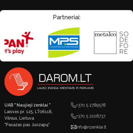
Partneriai:
UAB " Naujieji ženklai "
+370 5 2789578
Laisvės pr. 125, LT06118,
+370 5 2108737
Vilnius, Lietuva
"Pasažas pas Juozapą"
info@nzenklai.lt