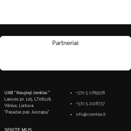
Partneriai:
UAB " Naujieji ženklai "
+370 5 2789578
Laisvės pr. 125, LT06118,
+370 5 2108737
Vilnius, Lietuva
"Pasažas pas Juozapą"
info@nzenklai.lt
SEKITE MUS