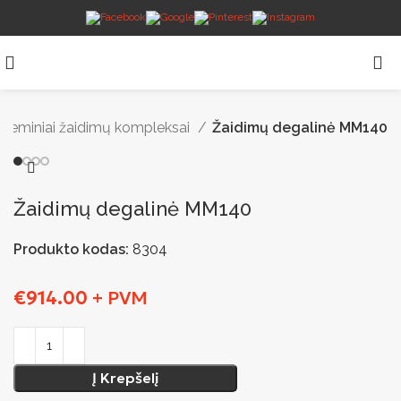
Teminiai žaidimų kompleksai
Žaidimų degalinė MM140
Žaidimų degalinė MM140
Produkto kodas:
8304
€
914.00
+ PVM
Į Krepšelį