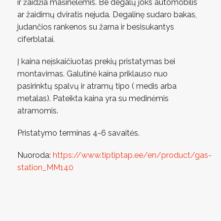
ir žaidžia mašinėlėmis. Be degalų joks automobilis
ar žaidimų dviratis nejuda. Degalinę sudaro bakas,
judančios rankenos su žarna ir besisukantys
ciferblatai.
Į kaina neįskaičiuotas prekių pristatymas bei
montavimas. Galutinė kaina priklauso nuo
pasirinktų spalvų ir atramų tipo ( medis arba
metalas). Pateikta kaina yra su medinėmis
atramomis.
Pristatymo terminas 4-6 savaitės.
Nuoroda:
https://www.tiptiptap.ee/en/product/gas-
station_MM140