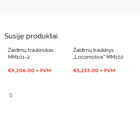
Susiję produktai
Žaidimų traukinukas
Žaidimų traukinys
MM101-2
„Locomotive” MM102
€
9,206.00
+ PVM
€
5,253.00
+ PVM
Į Krepšelį
Į Krepšelį