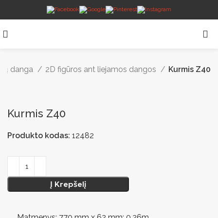
elių danga
2D figūros ant liejamos dangos
Kurmis Z40
Kurmis Z40
Produkto kodas:
12482
Į Krepšelį
Matmenys: 770 mm x 62 mm; 0,26m