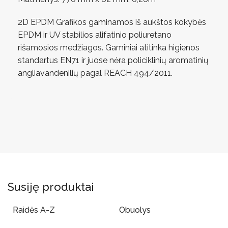
2D EPDM Grafikos gaminamos iš aukštos kokybės
EPDM ir UV stabilios alifatinio poliuretano
rišamosios medžiagos. Gaminiai atitinka higienos
standartus EN71 ir juose nėra policiklinių aromatinių
angliavandenilių pagal REACH 494/2011.
Susiję produktai
Raidės A-Z
Obuolys