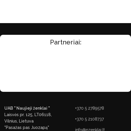
Partneriai:
UAB " Naujieji ženklai "
+370 5 2789578
Laisvės pr. 125, LT06118,
+370 5 2108737
Vilnius, Lietuva
"Pasažas pas Juozapą"
info@nzenklai.lt