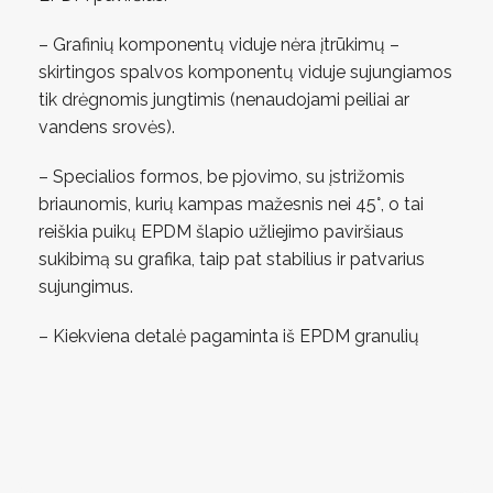
– Grafinių komponentų viduje nėra įtrūkimų –
skirtingos spalvos komponentų viduje sujungiamos
tik drėgnomis jungtimis (nenaudojami peiliai ar
vandens srovės).
– Specialios formos, be pjovimo, su įstrižomis
briaunomis, kurių kampas mažesnis nei 45°, o tai
reiškia puikų EPDM šlapio užliejimo paviršiaus
sukibimą su grafika, taip pat stabilius ir patvarius
sujungimus.
– Kiekviena detalė pagaminta iš EPDM granulių