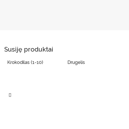
Susiję produktai
Krokodilas (1-10)
Drugelis
Į Krepšelį
Į Krepšelį