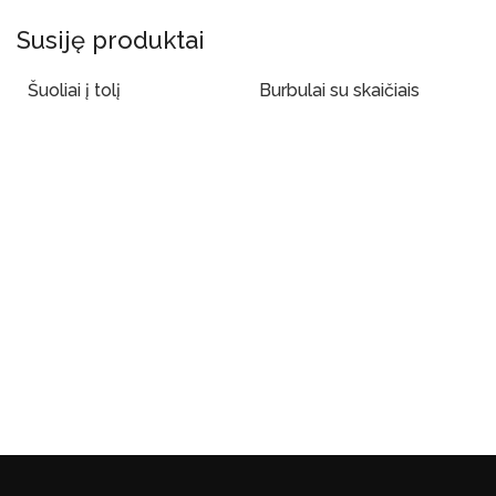
Susiję produktai
Šuoliai į tolį
Burbulai su skaičiais
Į Krepšelį
Į Krepšelį