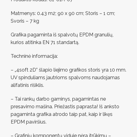
Matmenys: 0.43 m2; 90 x 90 cm; Storis – 1 cm;
Svoris – 7 kg
Grafika pagaminta iš spalvotų EPDM granulių,
kurios atitinka EN 71 standartą.
Techninė informacija:
– „4soft 2D” šlapio liejimo grafikos storis yra 10 mm.
UV spinduliams jautrioms spalvoms naudojamas
alifatinis rišiklis.
– Tai rankų darbo gaminys, pagamintas ne
presavimo mašina. Priežastis paprasta! Iš anksto
pagaminta grafika atrodo taip pat, kaip ir likęs
EPDM paviršius.
– Grafinių komponentų viduje nėra įtrūkimų –