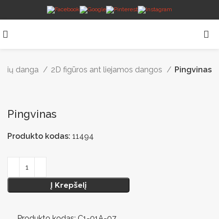
telių danga
2D figūros ant liejamos dangos
Pingvinas
Pingvinas
Produkto kodas:
11494
Į Krepšelį
Produkto kodas: C1-01A-07