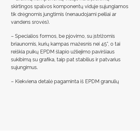
skirtingos spalvos komponentų viduje sujungiamos
tik drėgnomis jungtimis (nenaudojami peiliai ar
vandens srovės).
– Specialios formos, be pjovimo, su įstrižomis
briaunomis, kurių kampas mažesnis nei 45°, o tai
reiškia puikų EPDM šlapio užliejimo paviršiaus
sukibimą su grafika, taip pat stabilius ir patvarius
sujungimus.
– Kiekviena detalė pagaminta iš EPDM granulių