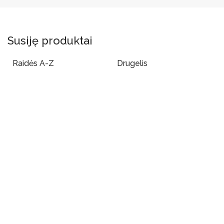
Susiję produktai
Raidės A-Z
Drugelis
Į Krepšelį
Į Krepšelį