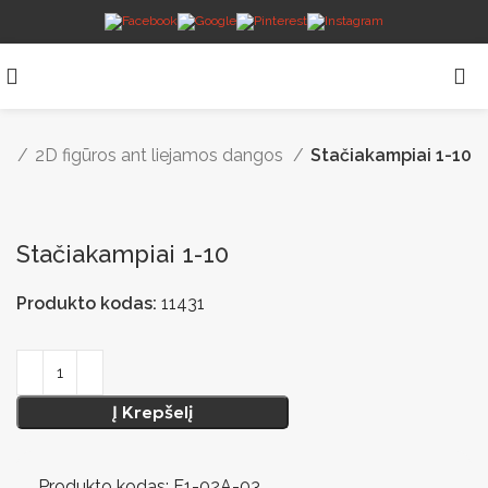
ga
2D figūros ant liejamos dangos
Stačiakampiai 1-10
Stačiakampiai 1-10
Produkto kodas:
11431
Į Krepšelį
Produkto kodas: F1-02A-03