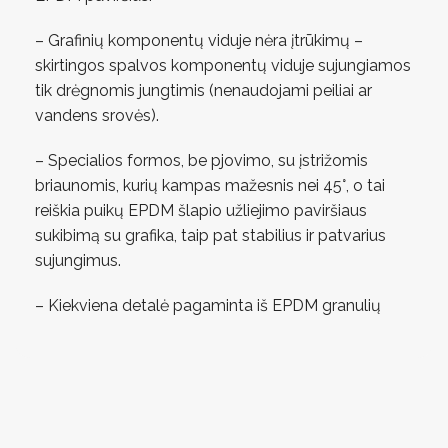
– Grafinių komponentų viduje nėra įtrūkimų –
skirtingos spalvos komponentų viduje sujungiamos
tik drėgnomis jungtimis (nenaudojami peiliai ar
vandens srovės).
– Specialios formos, be pjovimo, su įstrižomis
briaunomis, kurių kampas mažesnis nei 45°, o tai
reiškia puikų EPDM šlapio užliejimo paviršiaus
sukibimą su grafika, taip pat stabilius ir patvarius
sujungimus.
– Kiekviena detalė pagaminta iš EPDM granulių