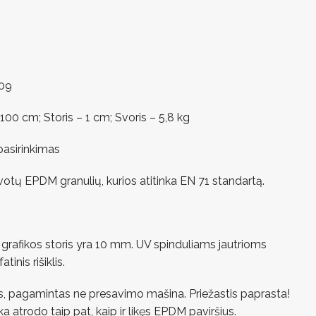
-09
00 cm; Storis – 1 cm; Svoris – 5,8 kg
pasirinkimas
votų EPDM granulių, kurios atitinka EN 71 standartą.
o grafikos storis yra 10 mm. UV spinduliams jautrioms
inis rišiklis.
s, pagamintas ne presavimo mašina. Priežastis paprasta!
a atrodo taip pat, kaip ir likęs EPDM paviršius.