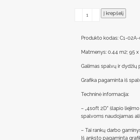
Į krepšelį
Produkto kodas: C1-02A
Matmenys: 0.44 m2; 95 x 1
Galimas spalvų ir dydžių 
Grafika pagaminta iš spal
Techninė informacija:
– „4soft 2D” šlapio liejim
spalvoms naudojamas alifat
– Tai rankų darbo gaminy
Iš anksto pagaminta grafik