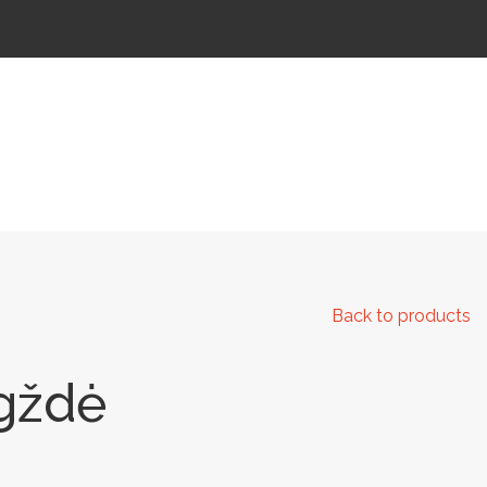
 IR KELIAMS
AUTOMATINIAI LAUKO WC
IŠMANIEJI ĮRENGINIAI
Back to products
igždė