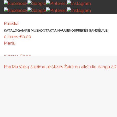
Paieška
KATALOGAI
APIE MUS
KONTAKTAI
NAUJIENOS
PREKĖS SANDĖLYJE
0
items
€
0.00
Meniu
0
items
€
0.00
MAŽOJI ARCHITEKTŪRA
PAVILJONAI IR STOGINĖS
VAIKŲ ŽAIDIMO AIK
Pradžia
Vaikų žaidimo aikštelės
Žaidimo aikštelių danga
2D