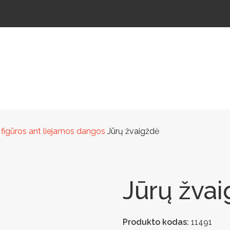
ŠTELĖS
LAUKO ŠVIESTUVAI
LAUKO TRENIRUOKLIAI
LAUKO SPORTAS
TAKAMS
 figūros ant liejamos dangos
Jūrų žvaigždė
Jūrų žva
Produkto kodas:
11491