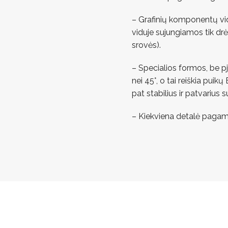
– Grafinių komponentų vi
viduje sujungiamos tik dr
srovės).
– Specialios formos, be p
nei 45°, o tai reiškia puik
pat stabilius ir patvarius 
– Kiekviena detalė pagam