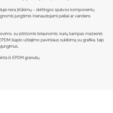
duje nėra įtrūkimų – skirtingos spalvos komponentų
ėgnomis jungtimis (nenaudojami peiliai ar vandens
jovimo, su įstrižomis briaunomis, kurių kampas mažesnis
ų EPDM šlapio užliejimo paviršiaus sukibimą su grafika, taip
sujungimus.
inta iš EPDM granulių