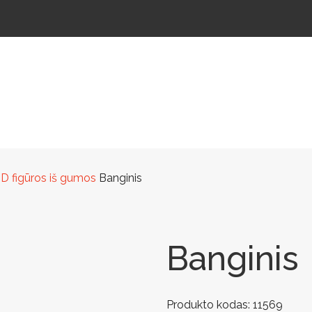
ŠTELĖS
LAUKO ŠVIESTUVAI
LAUKO TRENIRUOKLIAI
LAUKO SPORTAS
TAKAMS
D figūros iš gumos
Banginis
Banginis
Produkto kodas:
11569