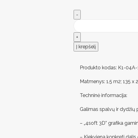
Į krepšelį
Produkto kodas: K1-04A-
Matmenys: 1.5 m2; 135 x 2
Techninė informacija:
Galimas spalvų ir dydžių 
– „4soft 3D” grafika gami
– Kiekviena konkreti dali