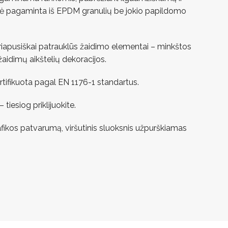
ė pagaminta iš EPDM granulių be jokio papildomo
iriapusiškai patrauklūs žaidimo elementai – minkštos
aidimų aikštelių dekoracijos.
ertifikuota pagal EN 1176-1 standartus.
iesiog priklijuokite.
afikos patvarumą, viršutinis sluoksnis užpurškiamas