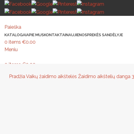
Paieška
KATALOGAI
APIE MUS
KONTAKTAI
NAUJIENOS
PREKĖS SANDĖLYJE
0
items
€
0.00
Meniu
0
items
€
0.00
MAŽOJI ARCHITEKTŪRA
PAVILJONAI IR STOGINĖS
VAIKŲ ŽAIDIMO AIK
Pradžia
Vaikų žaidimo aikštelės
Žaidimo aikštelių danga
3