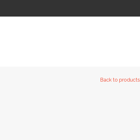
 IR KELIAMS
AUTOMATINIAI LAUKO WC
IŠMANIEJI ĮRENGINIAI
Back to products