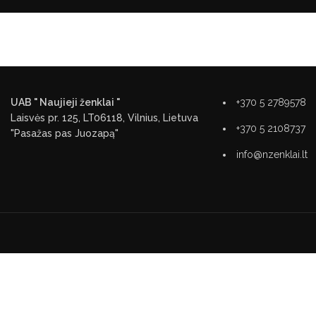
UAB " Naujieji ženklai "
+370 5 2789578
Laisvės pr. 125, LT06118, Vilnius, Lietuva
+370 5 2108737
"Pasažas pas Juozapą"
info@nzenklai.lt