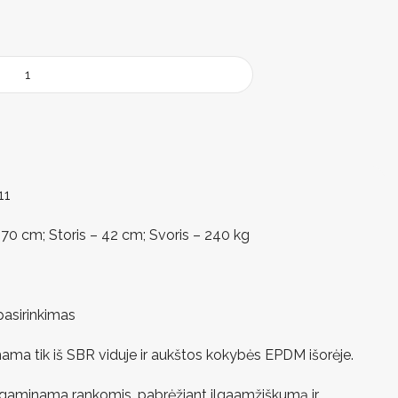
11
70 cm; Storis – 42 cm; Svoris – 240 kg
pasirinkimas
nama tik iš SBR viduje ir aukštos kokybės EPDM išorėje.
s gaminama rankomis, pabrėžiant ilgaamžiškumą ir