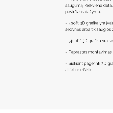
saugumą. Kiekviena detal
paviršiaus dažymo.
– 4soft 3D grafika yra įva
sėdynės arba tik saugios ž
– „4soft” 3D grafika yra s
– Paprastas montavimas – t
– Siekiant pagerinti 3D gr
alifatiniu rišikliu.