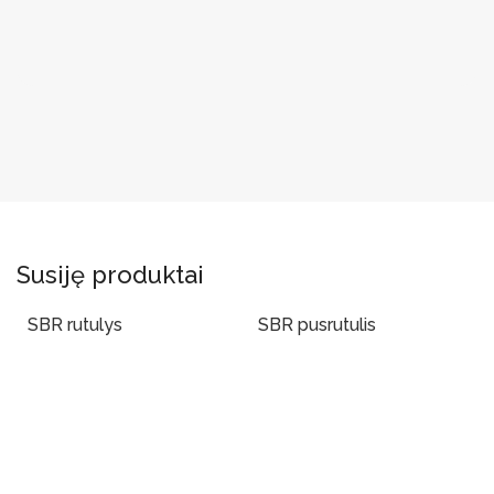
Susiję produktai
SBR rutulys
SBR pusrutulis
Į Krepšelį
Į Krepšelį