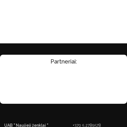
Partneriai:
UAB " Naujieji ženklai "
+370 5 2789578