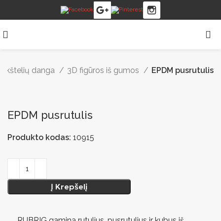
aikštelių danga
3D figūros iš gumos
EPDM pusrutulis
EPDM pusrutulis
Produkto kodas:
10915
Į Krepšelį
RUBRIG gamina rutulius, pusrutulius ir kubus iš