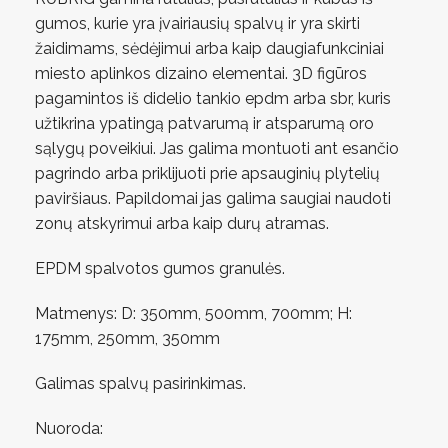
gumos, kurie yra įvairiausių spalvų ir yra skirti
žaidimams, sėdėjimui arba kaip daugiafunkciniai
miesto aplinkos dizaino elementai. 3D figūros
pagamintos iš didelio tankio epdm arba sbr, kuris
užtikrina ypatingą patvarumą ir atsparumą oro
sąlygų poveikiui. Jas galima montuoti ant esančio
pagrindo arba priklijuoti prie apsauginių plytelių
paviršiaus. Papildomai jas galima saugiai naudoti
zonų atskyrimui arba kaip durų atramas.
EPDM spalvotos gumos granulės.
Matmenys: D: 350mm, 500mm, 700mm; H:
175mm, 250mm, 350mm
Galimas spalvų pasirinkimas.
Nuoroda: