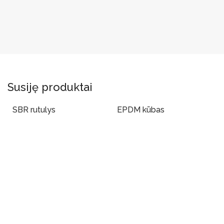
Susiję produktai
SBR rutulys
EPDM kūbas
Į Krepšelį
Į Krepšelį