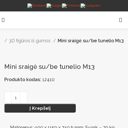
ga
3D figūros iš gumos
Mini sraigė su/be tunelio M13
Mini sraigė su/be tunelio M13
Produkto kodas:
12410
Į Krepšelį
Matmenys: 900 x 1150 x 740 h mm; Svoris – 70 kg