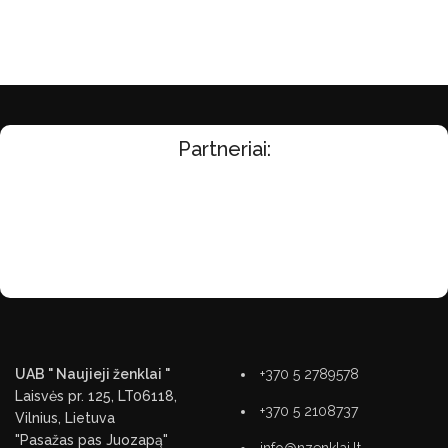
Partneriai:
UAB " Naujieji ženklai "
+370 5 2789578
Laisvės pr. 125, LT06118,
+370 5 2108737
Vilnius, Lietuva
"Pasažas pas Juozapą"
info@nzenklai.lt