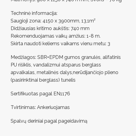
Techninė informacija:
Saugioji zona: 4150 x 3900mm, 13,1m²
Didžiausias kritimo aukštis: 740 mm
Rekomenduojamas vaikų amžius: 1-8 m.
Skirta naudoti keliems vaikams vienu metu: 3
Medžiagos: SBR+EPDM gumos granulės, alifatinis
PU rišiklis, vandalizmui atsparus berglass
apvalkalas, metalinės dalys,nerūdijančiojo plieno
(pasirinktinai berglass) tunelis
Sertifikuotas pagal EN1176
Tvirtinimas: Ankeriuojamas
Spalvų deriniai pagal pageidavimą