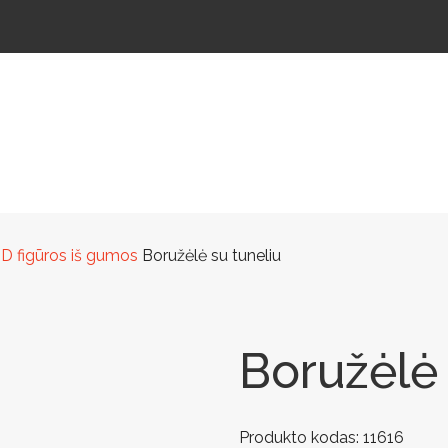
ŠTELĖS
LAUKO ŠVIESTUVAI
LAUKO TRENIRUOKLIAI
LAUKO SPORTAS
TAKAMS
D figūros iš gumos
Boružėlė su tuneliu
Boružėlė 
Produkto kodas:
11616