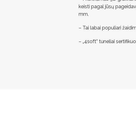
keisti pagal jūsų pageida
mm.
– Tai labai populiari žaidi
– „4soft” tuneliai sertifik