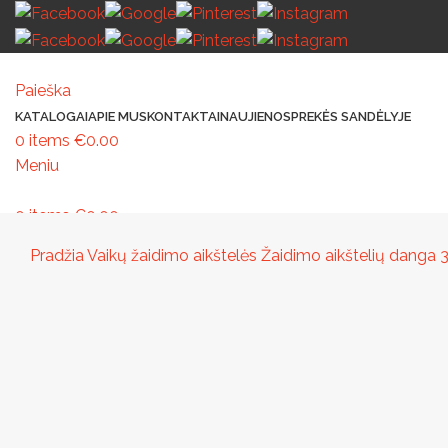
Paieška
KATALOGAI
APIE MUS
KONTAKTAI
NAUJIENOS
PREKĖS SANDĖLYJE
0
items
€
0.00
Meniu
0
items
€
0.00
MAŽOJI ARCHITEKTŪRA
PAVILJONAI IR STOGINĖS
VAIKŲ ŽAIDIMO AIK
Pradžia
Vaikų žaidimo aikštelės
Žaidimo aikštelių danga
3