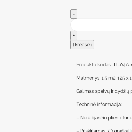
Į krepšelį
Produkto kodas: T1-04A-
Matmenys: 1.5 m2; 125 x 1
Galimas spalvų ir dydžių 
Techninė informacija:
– Nerūdijančio plieno tune
– Priskiriamas 3D grafikai 