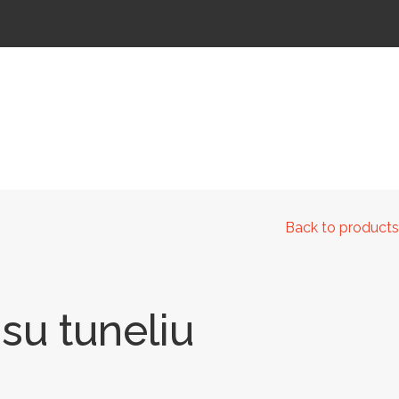
 IR KELIAMS
AUTOMATINIAI LAUKO WC
IŠMANIEJI ĮRENGINIAI
Back to products
su tuneliu