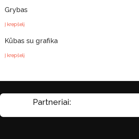
Grybas
Į krepšelį
Kūbas su grafika
Į krepšelį
Partneriai: