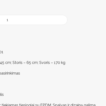
01
45 cm; Storis – 65 cm; Svoris – 170 kg
pasirinkimas
lis
ir tiekiamas tiesiogiai su EPDM. Spalvas ir dizainą galima