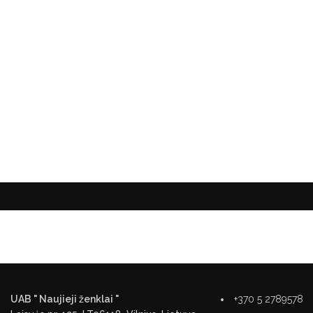
UAB " Naujieji ženklai "
+370 5 2789578