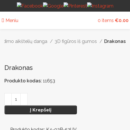
Meniu
0
items
€
0.00
aidimo aikštelių danga
3D figūros iš gumos
Drakonas
Drakonas
Produkto kodas:
11653
Į Krepšelį
Produkto kodas: K4-03B-53UV