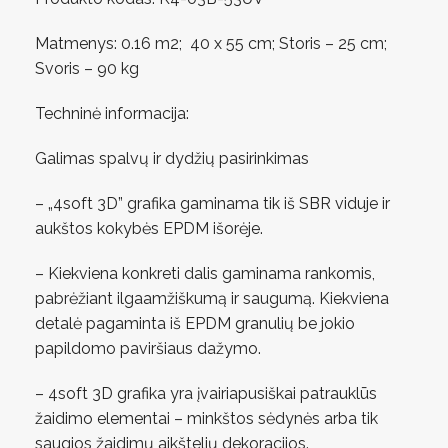
Matmenys: 0.16 m2; 40 x 55 cm; Storis – 25 cm;
Svoris – 90 kg
Techninė informacija:
Galimas spalvų ir dydžių pasirinkimas
– „4soft 3D” grafika gaminama tik iš SBR viduje ir
aukštos kokybės EPDM išorėje.
– Kiekviena konkreti dalis gaminama rankomis,
pabrėžiant ilgaamžiškumą ir saugumą. Kiekviena
detalė pagaminta iš EPDM granulių be jokio
papildomo paviršiaus dažymo.
– 4soft 3D grafika yra įvairiapusiškai patrauklūs
žaidimo elementai – minkštos sėdynės arba tik
saugios žaidimų aikštelių dekoracijos.