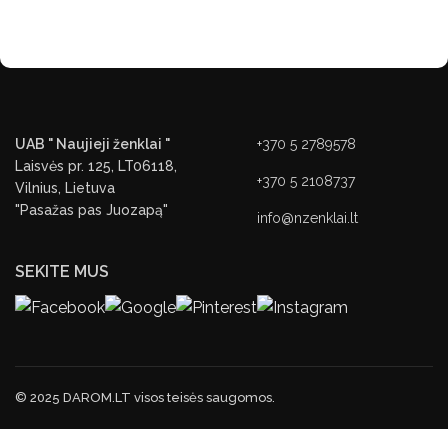
UAB " Naujieji ženklai "
+370 5 2789578
Laisvės pr. 125, LT06118,
+370 5 2108737
Vilnius, Lietuva
"Pasažas pas Juozapą"
info@nzenklai.lt
SEKITE MUS
© 2025 DAROM.LT visos teisės saugomos.
PRIVATUMO POLITIKA