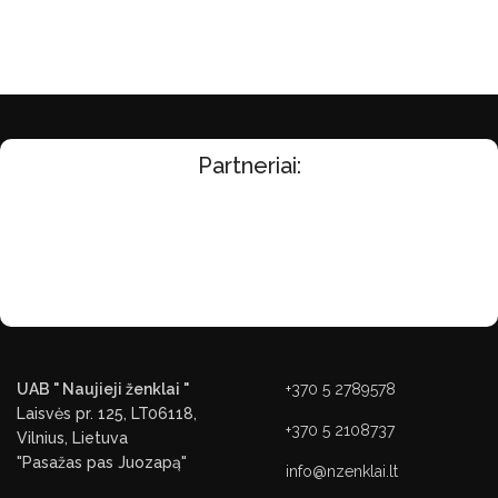
Partneriai:
UAB " Naujieji ženklai "
+370 5 2789578
Laisvės pr. 125, LT06118,
+370 5 2108737
Vilnius, Lietuva
"Pasažas pas Juozapą"
info@nzenklai.lt