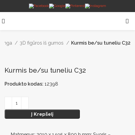
 danga
3D figūros iš gumos
Kurmis be/su tuneliu C32
Kurmis be/su tuneliu C32
Produkto kodas:
12398
Į Krepšelį
Matmenys: 2010 x 1495 x 800 h mm; Svoris –