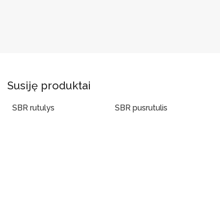
Susiję produktai
SBR rutulys
SBR pusrutulis
Į Krepšelį
Į Krepšelį