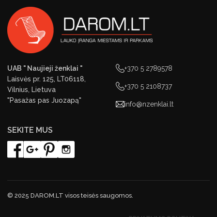
UAB " Naujieji ženklai "
+370 5 2789578
Laisvės pr. 125, LT06118,
+370 5 2108737
Vilnius, Lietuva
"Pasažas pas Juozapą"
info@nzenklai.lt
SEKITE MUS
© 2025 DAROM.LT visos teisės saugomos.