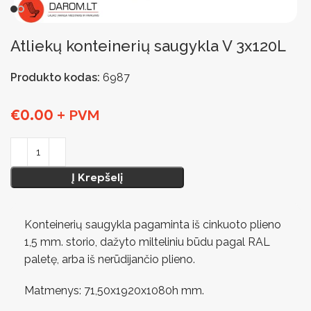
Atliekų konteinerių saugykla V 3x120L
Produkto kodas:
6987
€
0.00
+ PVM
Į Krepšelį
Konteinerių saugykla pagaminta iš cinkuoto plieno
1,5 mm. storio, dažyto milteliniu būdu pagal RAL
paletę, arba iš nerūdijančio plieno.
Matmenys: 71,50x1920x1080h mm.