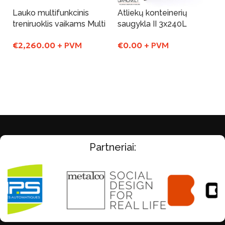
Lauko multifunkcinis
Atliekų konteinerių
treniruoklis vaikams Multi
saugykla II 3x240L
€
2,260.00
+ PVM
€
0.00
+ PVM
Į Krepšelį
Į Krepšelį
Partneriai: