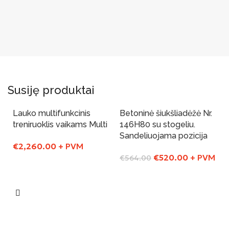
Susiję produktai
Lauko multifunkcinis
Betoninė šiukšliadėžė Nr.
-8%
treniruoklis vaikams Multi
146H80 su stogeliu.
Sandeliuojama pozicija
€
2,260.00
+ PVM
€
520.00
+ PVM
€
564.00
Į Krepšelį
Į Krepšelį