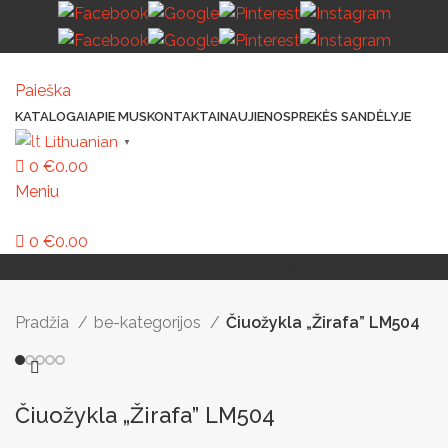
Paieška
KATALOGAI
APIE MUS
KONTAKTAI
NAUJIENOS
PREKĖS SANDĖLYJE
Lithuanian
▼
0
€
0.00
Meniu
0
€
0.00
MAŽOJI ARCHITEKTŪRA
PAVILJONAI IR STOGINĖS
VAIKŲ ŽAIDIMO AIKŠTELĖS
LAUKO ŠVIESTUVAI
LAUKO TRENIRUOKLIAI
LAUKO SPORTAS
TAKAMS IR KELIAMS
AUTOMATINIAI LAUKO WC
IŠMANIEJI ĮRENGINIAI
Pradžia
be-kategorijos
Čiuožykla „Žirafa” LM504
Čiuožykla „Žirafa” LM504