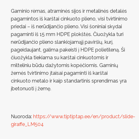
Gaminio rėmas, atraminės sijos ir metalinės detalės
pagamintos iš karštai cinkuoto plieno, visi tvirtinimo
priedai – iš nerūdijančio plieno. Visi šoniniai skydai
pagaminti iš 15 mm HDPE plokštės. Čiuožykla turi
nerūdijančio plieno slankiojamąjį paviršių, kurį,
pageidaujant, galima pakeisti į HDPE polietileną. Ši
čiuožykla tiekiama su karštai cinkuotomis ir
milteliniu būdu dažytomis kopėčiomis. Gaminių
žemės tvirtinimo įtaisai pagaminti iš karštai
cinkuoto metalo ir kaip standartinis sprendimas yra
įbetonuoti į žemę.
Nuoroda:
https://www.tiptiptap.ee/en/product/slide-
giraffe_LM504