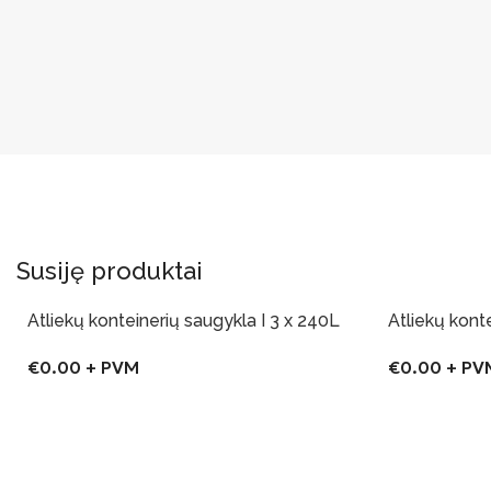
Susiję produktai
Atliekų konteinerių saugykla I 3 x 240L
Atliekų kont
€
0.00
+ PVM
€
0.00
+ PV
Į Krepšelį
Į Krepšelį