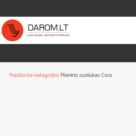
Mažoji Architektūra
Paviljonai Ir Stoginės
Vaikų Žaidimo Aikštelės
La
Pradžia
be-kategorijos
Plieninis suoliukas Cora