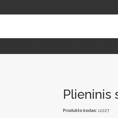
uko Šviestuvai
Lauko Treniruokliai
Lauko Sportas
Takams Ir Keliams
A
Plieninis
Produkto kodas:
12227