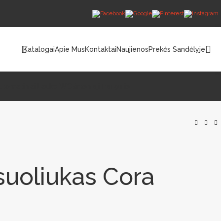
Katalogai
Apie Mus
Kontaktai
Naujienos
Prekės Sandėlyje
utomatiniai Lauko WC
Išmanieji Įrenginiai
 suoliukas Cora