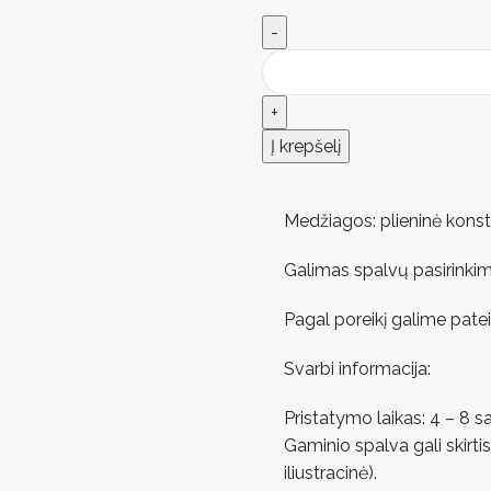
Į krepšelį
Medžiagos: plieninė konstr
Galimas spalvų pasirinkim
Pagal poreikį galime pate
Svarbi informacija:
Pristatymo laikas: 4 – 8 s
Gaminio spalva gali skirtis
iliustracinė).