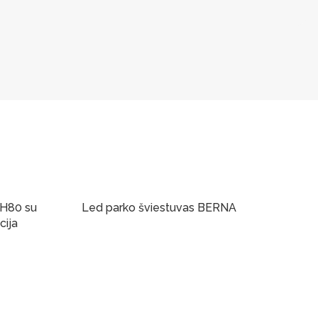
6H80 su
Led parko šviestuvas BERNA
cija
Į Krepšelį