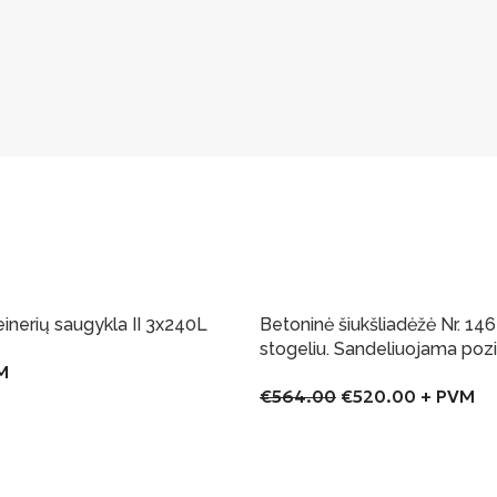
einerių saugykla II 3x240L
Betoninė šiukšliadėžė Nr. 14
-8%
stogeliu. Sandeliuojama pozi
M
€
564.00
€
520.00
+ PVM
Į Krepšelį