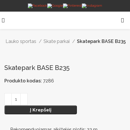
Lauko sportas
Skate parkai
Skatepark BASE B235
Skatepark BASE B235
Produkto kodas:
7286
Į Krepšelį
Rekomenduojamas aikštelės plotis: 33 m