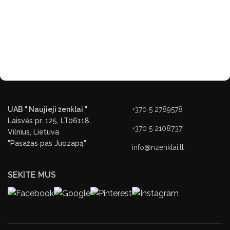
UAB " Naujieji ženklai "
+370 5 2789578
Laisvės pr. 125, LT06118,
+370 5 2108737
Vilnius, Lietuva
"Pasažas pas Juozapą"
info@nzenklai.lt
SEKITE MUS