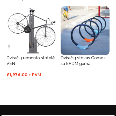
Dviračių remonto stotelė
Dviračių stovas Gomez
VEN
su EPDM guma
€
1,976.00
+ PVM
Į Krepšelį
Į Krepšelį