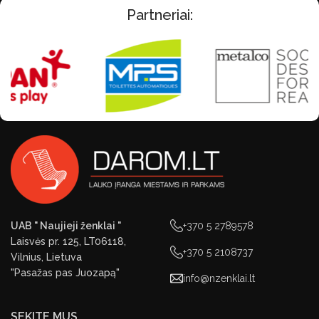
Partneriai:
UAB " Naujieji ženklai "
+370 5 2789578
Laisvės pr. 125, LT06118,
+370 5 2108737
Vilnius, Lietuva
"Pasažas pas Juozapą"
info@nzenklai.lt
SEKITE MUS