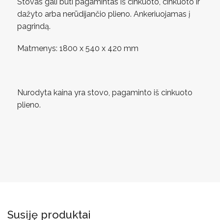
Stovas gali būti pagamintas iš cinkuoto, cinkuoto ir
dažyto arba nerūdijančio plieno. Ankeriuojamas į
pagrindą.
Matmenys: 1800 x 540 x 420 mm
Nurodyta kaina yra stovo, pagaminto iš cinkuoto
plieno.
Susiję produktai