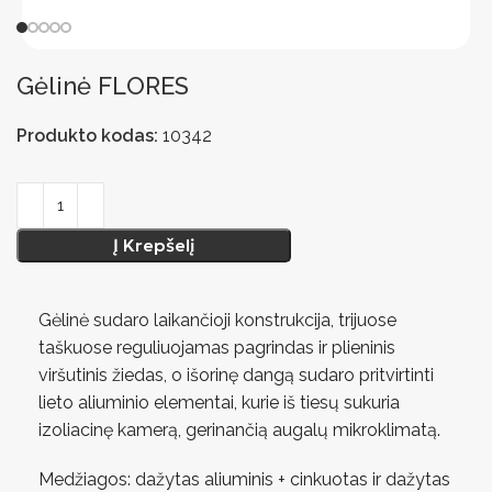
Gėlinė FLORES
Produkto kodas:
10342
Į Krepšelį
Gėlinė sudaro laikančioji konstrukcija, trijuose
taškuose reguliuojamas pagrindas ir plieninis
viršutinis žiedas, o išorinę dangą sudaro pritvirtinti
lieto aliuminio elementai, kurie iš tiesų sukuria
izoliacinę kamerą, gerinančią augalų mikroklimatą.
Medžiagos: dažytas aliuminis + cinkuotas ir dažytas