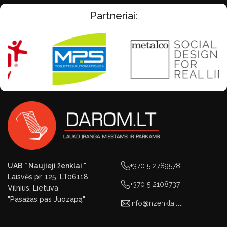
Partneriai:
UAB " Naujieji ženklai "
+370 5 2789578
Laisvės pr. 125, LT06118,
+370 5 2108737
Vilnius, Lietuva
"Pasažas pas Juozapą"
info@nzenklai.lt