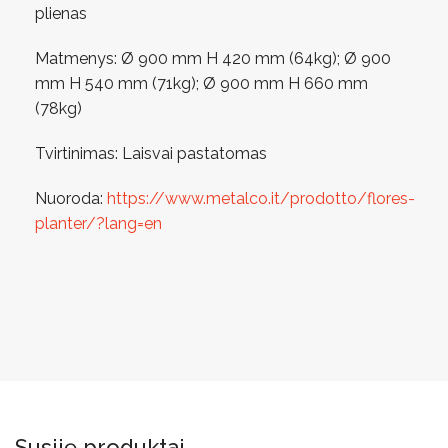
plienas
Matmenys: Ø 900 mm H 420 mm (64kg); Ø 900
mm H 540 mm (71kg); Ø 900 mm H 660 mm
(78kg)
Tvirtinimas: Laisvai pastatomas
Nuoroda:
https://www.metalco.it/prodotto/flores-
planter/?lang=en
Susiję produktai