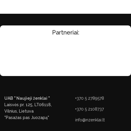
Partneriai:
UAB " Naujieji ženklai "
+370 5 2789578
Laisvės pr. 125, LT06118,
+370 5 2108737
Vilnius, Lietuva
"Pasažas pas Juozapą"
info@nzenklai.lt