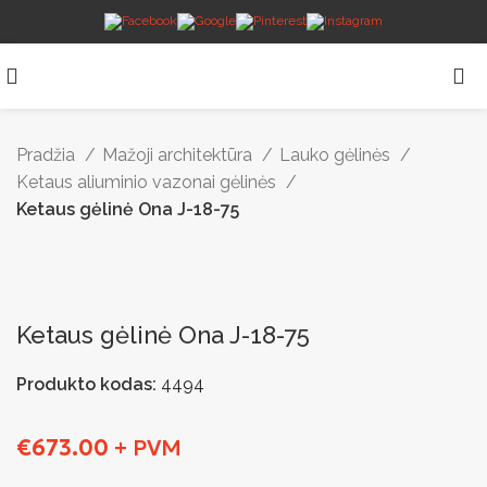
Pradžia
Mažoji architektūra
Lauko gėlinės
Ketaus aliuminio vazonai gėlinės
Ketaus gėlinė Ona J-18-75
Ketaus gėlinė Ona J-18-75
Produkto kodas:
4494
€
673.00
+ PVM