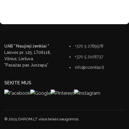
UAB " Naujieji ženklai "
+370 5 2789578
Laisvės pr. 125, LT06118,
+370 5 2108737
Vilnius, Lietuva
"Pasažas pas Juozapą"
info@nzenklai.lt
SEKITE MUS
© 2025 DAROM.LT visos teisės saugomos.