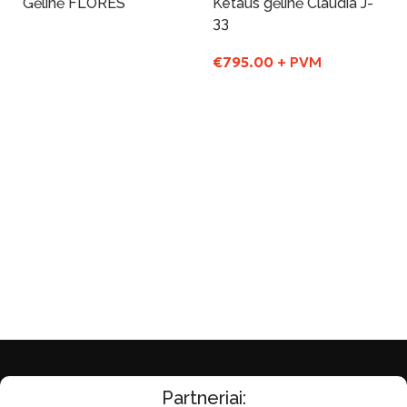
Gėlinė FLORES
Ketaus gėlinė Claudia J-
33
Į Krepšelį
€
795.00
+ PVM
Į Krepšelį
Partneriai: