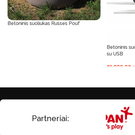
Betoninis suoliukas Russes Pouf
Į Krepšelį
Betoninis s
su USB
€
1,809.00
+
Į Krepšelį
Partneriai: