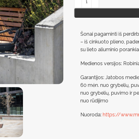
Šonai pagaminti iš perdirbto
– iš cinkuoto plieno, paden
su lieto aliuminio porankia
Medienos versijos: Robini
Garantijos: Jatobos medie
60 mėn. nuo grybelių, puv
nuo grybelių, puvimo ir pe
nuo rūdijimo
Nuoroda:
https://www.m