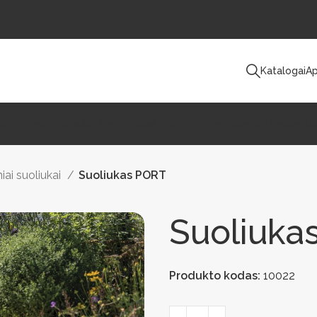
Katalogai
Ap
uko Šviestuvai
Lauko Treniruokliai
Lauko Sportas
Takams Ir Keliams
A
iai suoliukai
Suoliukas PORT
Suoliuka
Produkto kodas:
10022