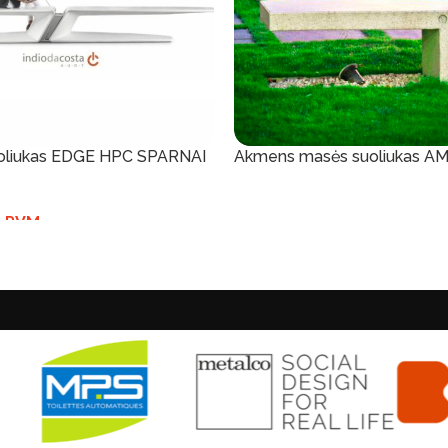
uoliukas EDGE HPC SPARNAI
Akmens masės suoliukas 
Į Krepšelį
 PVM