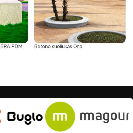
AMBRA PDM
Betono suoliukas Ona
Į Krepšelį