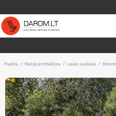
Mažoji Architektūra
Paviljonai Ir Stoginės
Vaikų Žaidimo Aikštelės
La
Pradžia
Mažoji architektūra
Lauko suoliukai
Betonin