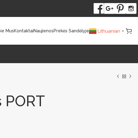
Lithuanian
ie Mus
Kontaktai
Naujienos
Prekės Sandėlyje
▼
utomatiniai Lauko WC
Išmanieji Įrenginiai
s PORT