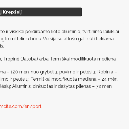
Į Krepšelį
 ir visiškai perdirbamo lieto aliuminio, tvirtinimo laikikliai
gto milteliniu būdu. Versija su atlošu gali būti tiekiama
is.
a, Tropinė (Jatoba) arba Termiškai modifikuota mediena
na – 120 mėn. nuo grybelių, puvimo ir pelėsių; Robinia –
imo ir pelėsių; Termiškai modifikuota mediena – 24 mėn.
lėsių; Aliuminis, cinkuotas ir dažytas plienas – 72 mėn.
mcite.com/en/port