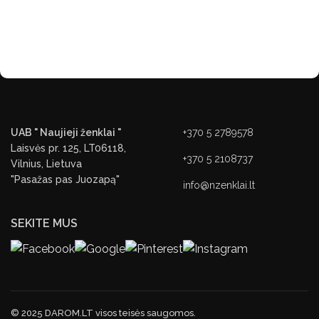
UAB " Naujieji ženklai "
+370 5 2789578
Laisvės pr. 125, LT06118,
+370 5 2108737
Vilnius, Lietuva
"Pasažas pas Juozapą"
info@nzenklai.lt
SEKITE MUS
© 2025 DAROM.LT visos teisės saugomos.