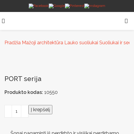
Pradžia
Mažoji architektūra
Lauko suoliukai
Suoliukai ir se
PORT serija
Produkto kodas:
10550
Į krepšelį
Šonai pagaminti iš perdirbto ir visiškai perdirbamo