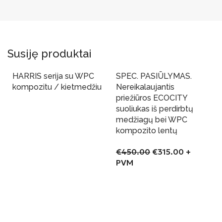
Susiję produktai
HARRIS serija su WPC
SPEC. PASIŪLYMAS.
-30%
Yra sandelyje
kompozitu / kietmedžiu
Nereikalaujantis
priežiūros ECOCITY
suoliukas iš perdirbtų
Į Krepšelį
medžiagų bei WPC
kompozito lentų
€
450.00
€
315.00
+
PVM
Į Krepšelį