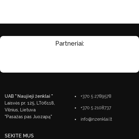
Partneriai:
UAB " Naujieji ženklai "
+370 5 2789578
Laisvės pr. 125, LT06118,
+370 5 2108737
Vilnius, Lietuva
"Pasažas pas Juozapą"
info@nzenklai.lt
SEKITE MUS