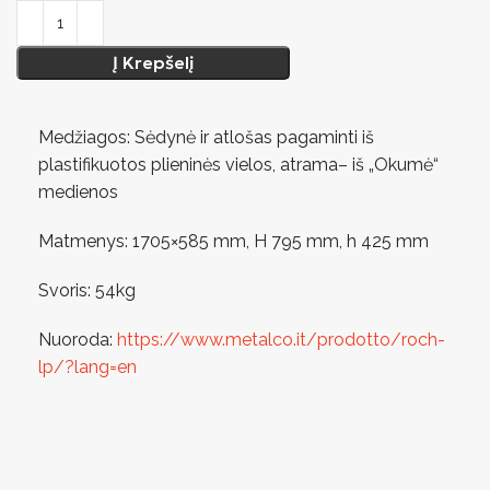
Į Krepšelį
Medžiagos: Sėdynė ir atlošas pagaminti iš
plastifikuotos plieninės vielos, atrama– iš „Okumė“
medienos
Matmenys: 1705×585 mm, H 795 mm, h 425 mm
Svoris: 54kg
Nuoroda:
https://www.metalco.it/prodotto/roch-
lp/?lang=en