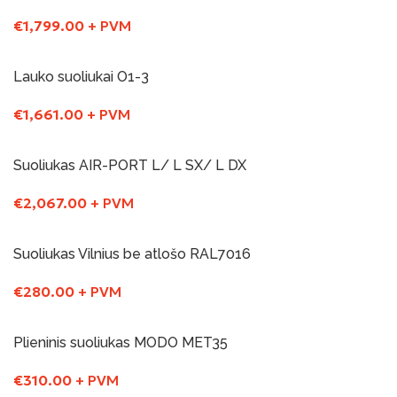
€
1,799.00
+ PVM
Į Krepšelį
Lauko suoliukai O1-3
€
1,661.00
+ PVM
Į Krepšelį
Suoliukas AIR-PORT L/ L SX/ L DX
€
2,067.00
+ PVM
Į Krepšelį
Suoliukas Vilnius be atlošo RAL7016
Yra sandelyje
€
280.00
+ PVM
Į Krepšelį
Plieninis suoliukas MODO MET35
Yra sandelyje
€
310.00
+ PVM