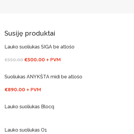
Susiję produktai
Lauko suoliukas SIGA be atlošo
-9%
Yra sandelyje
€
500.00
+ PVM
€
550.00
Į Krepšelį
Suoliukas ANYKŠTA midi be atlošo
€
890.00
+ PVM
Į Krepšelį
Lauko suoliukas Blocq
Į Krepšelį
Lauko suoliukas O1