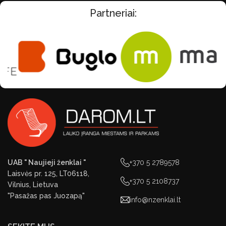
Partneriai:
UAB " Naujieji ženklai "
+370 5 2789578
Laisvės pr. 125, LT06118,
+370 5 2108737
Vilnius, Lietuva
"Pasažas pas Juozapą"
info@nzenklai.lt