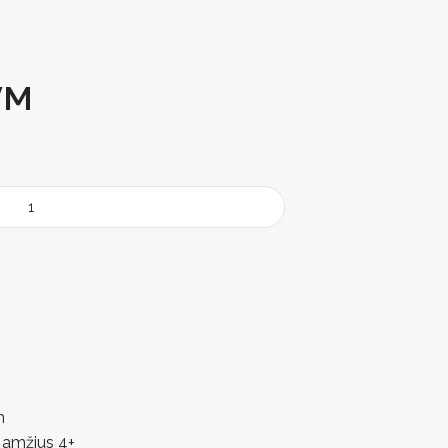
VM
m
amžius 4+