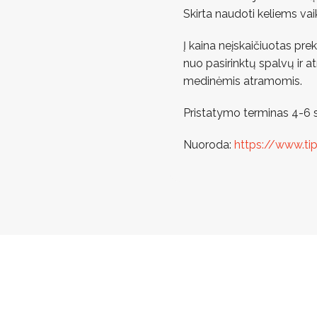
Skirta naudoti keliems va
Į kaina neįskaičiuotas pr
nuo pasirinktų spalvų ir a
medinėmis atramomis.
Pristatymo terminas 4-6 s
Nuoroda:
https://www.ti