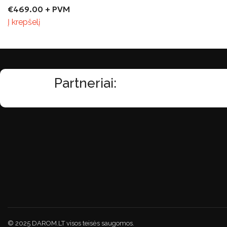
€
469.00
+ PVM
Į krepšelį
Partneriai:
© 2025 DAROM.LT visos teisės saugomos.