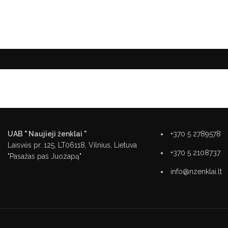
UAB " Naujieji ženklai "
+370 5 2789578
Laisvės pr. 125, LT06118, Vilnius, Lietuva
+370 5 2108737
"Pasažas pas Juozapą"
info@nzenklai.lt