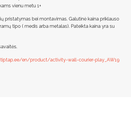
ikams vienu metu 1+
ekių pristatymas bei montavimas. Galutinė kaina priklauso
tramų tipo ( medis arba metalas). Pateikta kaina yra su
avaitės.
ptiptap.ee/en/product/activity-wall-courier-play_AW19