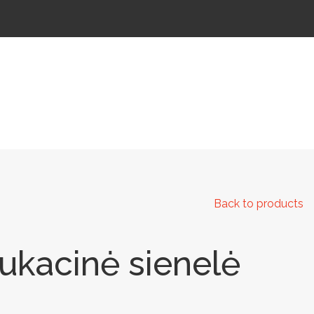
 IR KELIAMS
AUTOMATINIAI LAUKO WC
IŠMANIEJI ĮRENGINIAI
Back to products
ukacinė sienelė