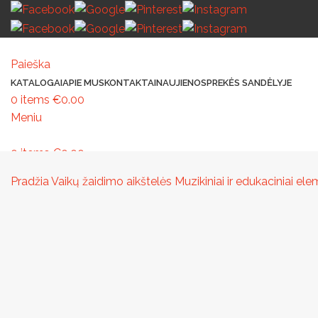
Paieška
KATALOGAI
APIE MUS
KONTAKTAI
NAUJIENOS
PREKĖS SANDĖLYJE
0
items
€
0.00
Meniu
0
items
€
0.00
MAŽOJI ARCHITEKTŪRA
PAVILJONAI IR STOGINĖS
VAIKŲ ŽAIDIMO AIK
Pradžia
Vaikų žaidimo aikštelės
Muzikiniai ir edukaciniai e