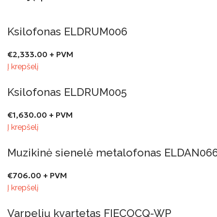
Ksilofonas ELDRUM006
€
2,333.00
+ PVM
Į krepšelį
Ksilofonas ELDRUM005
€
1,630.00
+ PVM
Į krepšelį
Muzikinė sienelė metalofonas ELDAN06
€
706.00
+ PVM
Į krepšelį
Varpelių kvartetas FIECOCQ-WP