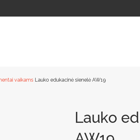
ŠTELĖS
LAUKO ŠVIESTUVAI
LAUKO TRENIRUOKLIAI
LAUKO SPORTAS
TAKAMS
lementai vaikams
Lauko edukacinė sienelė AW19
Lauko ed
AW19