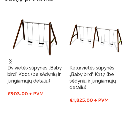
Dvivietės sūpynės „Baby
Keturvietės sūpynės
bird” K001 (be sėdynių ir
„Baby bird” K117 (be
jungiamųjų detalių)
sėdynių ir jungiamųjų
detalių)
€
903.00
+ PVM
€
1,825.00
+ PVM
Į Krepšelį
Į Krepšelį