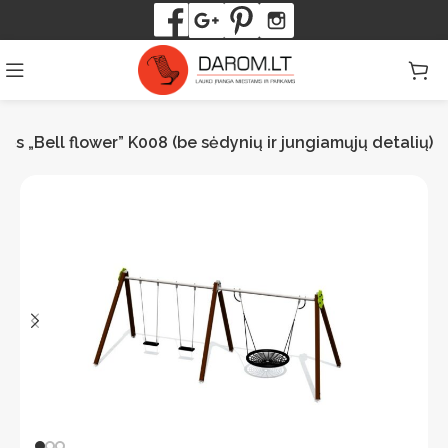
ės „Bell flower” K008 (be sėdynių ir jungiamųjų detalių)