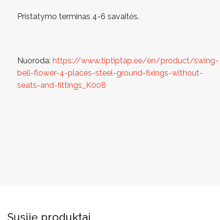
Pristatymo terminas 4-6 savaitės.
Nuoroda:
https://www.tiptiptap.ee/en/product/swing-
bell-flower-4-places-steel-ground-fixings-without-
seats-and-fittings_K008
Susiję produktai