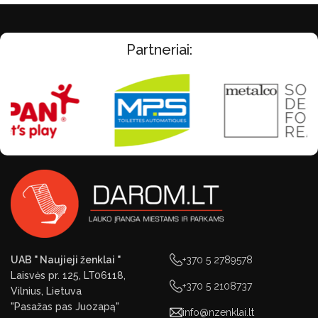
Partneriai:
UAB " Naujieji ženklai "
+370 5 2789578
Laisvės pr. 125, LT06118,
+370 5 2108737
Vilnius, Lietuva
"Pasažas pas Juozapą"
info@nzenklai.lt