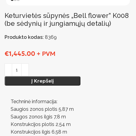
Keturvietės sūpynės „Bell flower” K008
(be sėdynių ir jungiamųjų detalių)
Produkto kodas:
8369
€
1,445.00
+ PVM
Į Krepšelį
Techninė informacija:
Saugios zonos plotis 5,87 m
Saugos zonos ilgis 7,8 m
Konstrukcijos plotis 2,54 m
Konstrukcijos ilgis 6,58 m