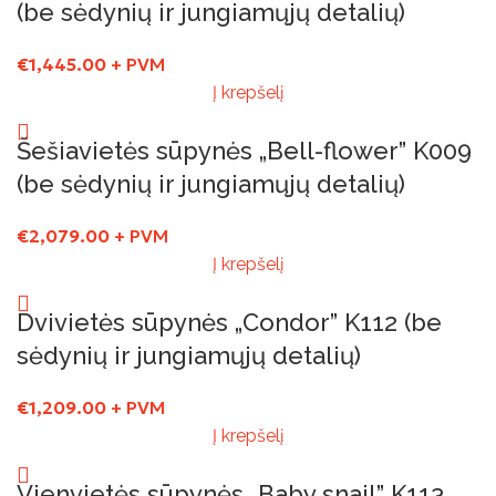
(be sėdynių ir jungiamųjų detalių)
€
1,445.00
+ PVM
Į krepšelį
Šešiavietės sūpynės „Bell-flower” K009
(be sėdynių ir jungiamųjų detalių)
€
2,079.00
+ PVM
Į krepšelį
Dvivietės sūpynės „Condor” K112 (be
sėdynių ir jungiamųjų detalių)
€
1,209.00
+ PVM
Į krepšelį
Vienvietės sūpynės „Baby snail” K113