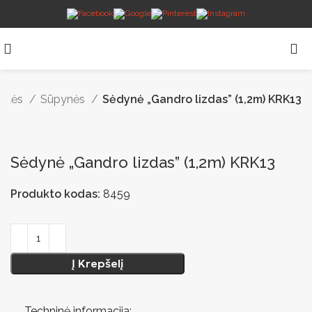
telės
Sūpynės
Sėdynė „Gandro lizdas” (1,2m) KRK13
Sėdynė „Gandro lizdas” (1,2m) KRK13
Produkto kodas:
8459
Į Krepšelį
Techninė informacija: