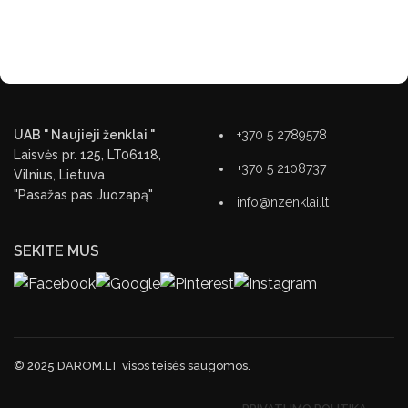
UAB " Naujieji ženklai "
+370 5 2789578
Laisvės pr. 125, LT06118,
+370 5 2108737
Vilnius, Lietuva
"Pasažas pas Juozapą"
info@nzenklai.lt
SEKITE MUS
© 2025 DAROM.LT visos teisės saugomos.