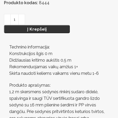
Produkto kodas:
8444
Į Krepšelį
Techninė informacija:
Konstrukcijos ilgis 0 m
Didžiausias kritimo aukštis 0,5 m
Rekomenduojamas vaikų amžius 1+
Skirta naudoti keliems vaikams vienu metu 1-6
Produkto aprašymas:
1,2 m skersmens sėdynės rinkinį sudaro didelė,
spalvinga ir saugi TÜV sertifikuota gandro lizdo
sėdynė su 16 mm plienine šerdimi ir PP virvės
dangčiu. Prie sėdynės pritvirtintos keturios tvirtos,