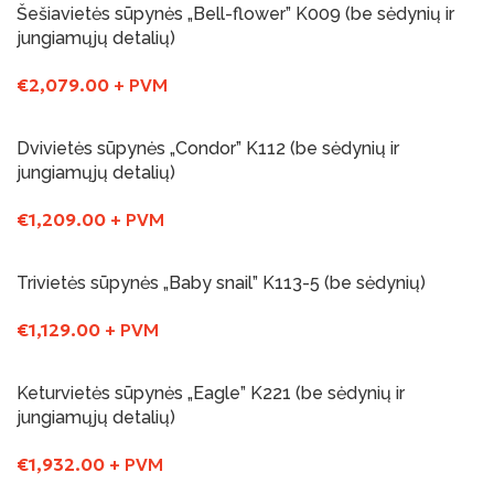
Šešiavietės sūpynės „Bell-flower” K009 (be sėdynių ir
jungiamųjų detalių)
€
2,079.00
+ PVM
Į Krepšelį
Dvivietės sūpynės „Condor” K112 (be sėdynių ir
jungiamųjų detalių)
€
1,209.00
+ PVM
Į Krepšelį
Trivietės sūpynės „Baby snail” K113-5 (be sėdynių)
€
1,129.00
+ PVM
Į Krepšelį
Keturvietės sūpynės „Eagle” K221 (be sėdynių ir
jungiamųjų detalių)
€
1,932.00
+ PVM