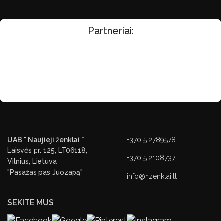
Partneriai:
UAB " Naujieji ženklai "
+370 5 2789578
Laisvės pr. 125, LT06118,
+370 5 2108737
Vilnius, Lietuva
"Pasažas pas Juozapą"
info@nzenklai.lt
SEKITE MUS