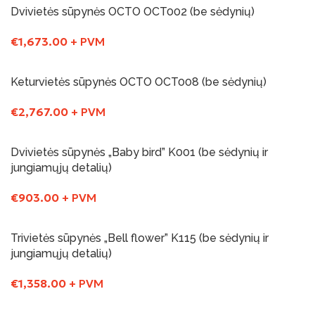
Dvivietės sūpynės OCTO OCT002 (be sėdynių)
€
1,673.00
+ PVM
Į Krepšelį
Keturvietės sūpynės OCTO OCT008 (be sėdynių)
€
2,767.00
+ PVM
Į Krepšelį
Dvivietės sūpynės „Baby bird” K001 (be sėdynių ir
jungiamųjų detalių)
€
903.00
+ PVM
Į Krepšelį
Trivietės sūpynės „Bell flower” K115 (be sėdynių ir
jungiamųjų detalių)
€
1,358.00
+ PVM
Į Krepšelį