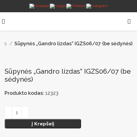
nės
Sūpynės „Gandro lizdas” IGZS06/07 (be sėdynės)
Sūpynės „Gandro lizdas” IGZS06/07 (be
sėdynės)
Produkto kodas:
12323
Į Krepšelį