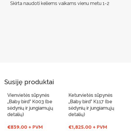
Skirta naudoti keliems vaikams vienu metu 1-2
Susiję produktai
Vienvietės sūpynės
Keturvietės sūpynės
„Baby bird” K003 (be
„Baby bird” K117 (be
sėdynių ir jungiamųjų
sėdynių ir jungiamųjų
detalių)
detalių)
€
839.00
+ PVM
€
1,825.00
+ PVM