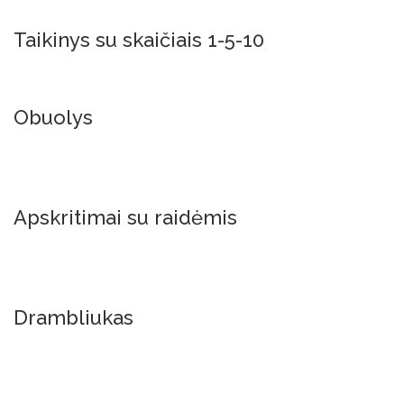
Taikinys su skaičiais 1-5-10
Į Krepšelį
Obuolys
Į Krepšelį
Apskritimai su raidėmis
Į Krepšelį
Drambliukas
Į Krepšelį