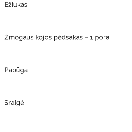
Ežiukas
Į Krepšelį
Žmogaus kojos pėdsakas – 1 pora
Į Krepšelį
Papūga
Į Krepšelį
Sraigė
Į Krepšelį