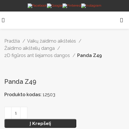
Pradžia
Vaikų žaidimo aikštelės
Žaidimo aikštelių danga
2D figūros ant liejamos dangos
Panda Z49
Panda Z49
Produkto kodas:
12503
Į Krepšelį