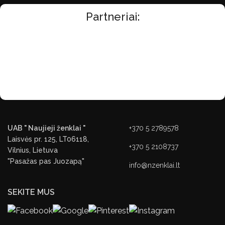
Partneriai:
UAB " Naujieji ženklai "
+370 5 2789578
Laisvės pr. 125, LT06118,
+370 5 2108737
Vilnius, Lietuva
"Pasažas pas Juozapą"
info@nzenklai.lt
SEKITE MUS