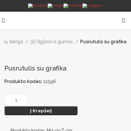
telių danga
3D figūros iš gumos
Pusrutulis su grafika
Pusrutulis su grafika
Produkto kodas:
11596
Į Krepšelį
Produkto kodas: M3-09Z-00