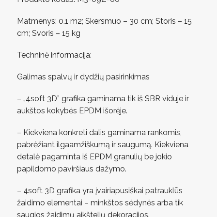
Matmenys: 0.1 m2; Skersmuo – 30 cm; Storis – 15
cm; Svoris – 15 kg
Techninė informacija:
Galimas spalvų ir dydžių pasirinkimas
– „4soft 3D” grafika gaminama tik iš SBR viduje ir
aukštos kokybės EPDM išorėje.
– Kiekviena konkreti dalis gaminama rankomis,
pabrėžiant ilgaamžiškumą ir saugumą. Kiekviena
detalė pagaminta iš EPDM granulių be jokio
papildomo paviršiaus dažymo.
– 4soft 3D grafika yra įvairiapusiškai patrauklūs
žaidimo elementai – minkštos sėdynės arba tik
saugios žaidimų aikštelių dekoracijos.