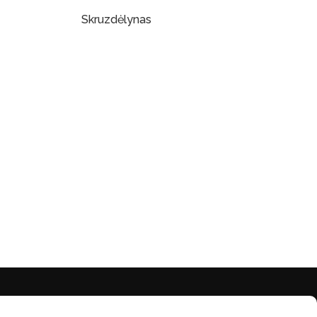
Skruzdėlynas
Į Krepšelį