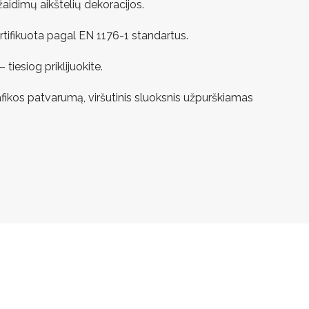
aidimų aikštelių dekoracijos.
ertifikuota pagal EN 1176-1 standartus.
iesiog priklijuokite.
afikos patvarumą, viršutinis sluoksnis užpurškiamas