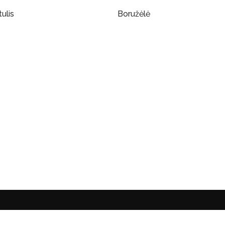
ulis
Boružėlė
Į Krepšelį