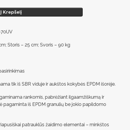
Į Krepšelį
A-70UV
m; Storis – 25 cm; Svoris – 90 kg
pasirinkimas
nama tik iš SBR viduje ir aukštos kokybės EPDM išorėje.
s gaminama rankomis, pabrėžiant ilgaamžiškumą ir
ė pagaminta iš EPDM granulių be jokio papildomo
iriapusiškai patrauklūs žaidimo elementai – minkštos