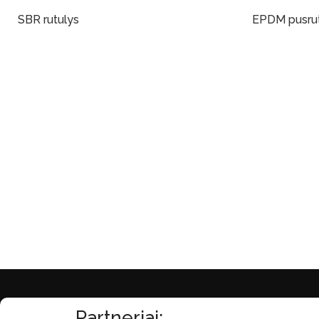
SBR rutulys
EPDM pusrut
Į Krepšelį
Į Krepšelį
Partneriai: