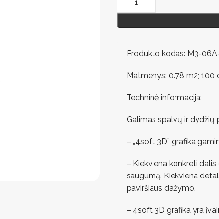
Produkto kodas: M3-06
Matmenys: 0.78 m2; 100 c
Techninė informacija:
Galimas spalvų ir dydžių 
– „4soft 3D” grafika gami
– Kiekviena konkreti dali
saugumą. Kiekviena detal
paviršiaus dažymo.
– 4soft 3D grafika yra įva