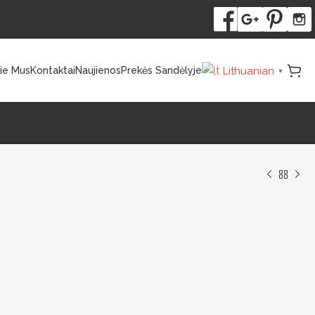
Lithuanian
ie Mus
Kontaktai
Naujienos
Prekės Sandėlyje
▼
utomatiniai Lauko WC
Išmanieji Įrenginiai