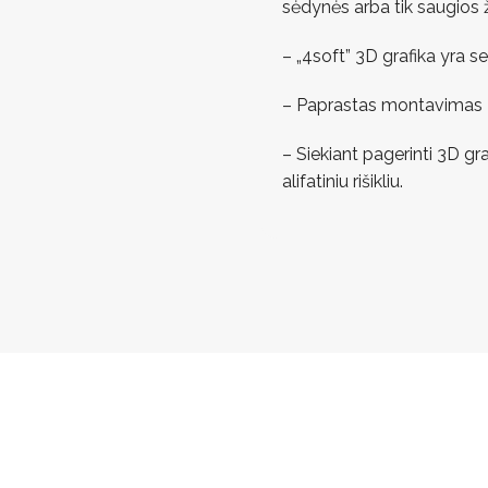
sėdynės arba tik saugios ž
– „4soft” 3D grafika yra s
– Paprastas montavimas – t
– Siekiant pagerinti 3D gr
alifatiniu rišikliu.