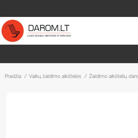
Mažoji Architektūra
Paviljonai Ir Stoginės
Vaikų Žaidimo Aikštelės
La
Pradžia
Vaikų žaidimo aikštelės
Žaidimo aikštelių da