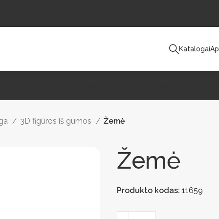
Katalogai
Ap
uko Šviestuvai
Lauko Treniruokliai
Lauko Sportas
Takams Ir Keliams
A
nga
3D figūros iš gumos
Žemė
Žemė
Produkto kodas:
11659