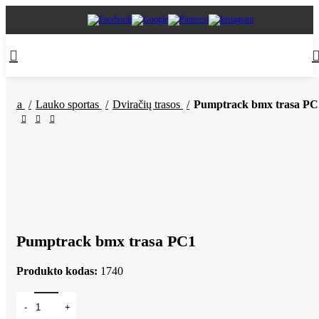
adžia
Lauko sportas
Dviračių trasos
Pumptrack bmx trasa PC
Pumptrack bmx trasa PC1
Produkto kodas:
1740