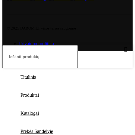
© 2025 DAROM.LT visos teisės saugomos.
Privatumo politika
Titulinis
Produktai
Katalogai
Prekės Sandėlyje