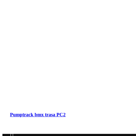
Pumptrack bmx trasa PC2
Į Krepšelį