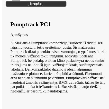
Į Krepšelį
Pumptrack PC1
Aprašymas
Ši Mažiausia Pumptrack kompozicija, susideda iš dviejų 180
laipsnių juostų ir šešių greitėjimo juostų. Šis mažiausias
Pumptrack tikrai patenkins visus vartotojus, o ypač tuos, kurie
tik mokosi važiuoti tokiu įrenginiu. Mokytis judėti ant
Pumptrack be pedalų, o tik su kūno pusiausvyra nebus sunku
ir leis jums naudoti šį įgūdį važiuojant kitais, sudėtingesniais
takeliais. Dėl kompaktiško dizaino ji ideali talpinimui
mažesniuse plotuose, kurie turėtų būti asfaltuoti, išbetonuoti
arba bent jau sutankintu paviršiumi. Pumptrackais dažniausiai
naudojasi žmonės važinėjantys BMX dviračiais, tačiau jie taip
pat puikiai tinka ir ieškantiems kažko visiškai naujo riedžių,
riedlenčių ar paspirtukų naudotojams.