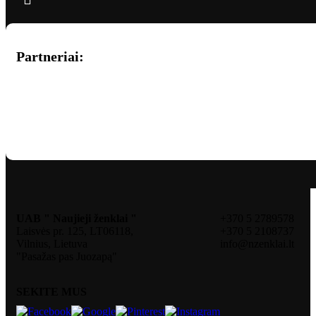
Partneriai:
UAB " Naujieji ženklai "
+370 5 2789578
Laisvės pr. 125, LT06118,
+370 5 2108737
Vilnius, Lietuva
info@nzenklai.lt
"Pasažas pas Juozapą"
SEKITE MUS