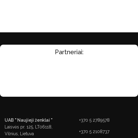
Partneriai:
UAB " Naujieji ženklai "
+370 5 2789578
Laisvės pr. 125, LT06118,
+370 5 2108737
Vilnius, Lietuva