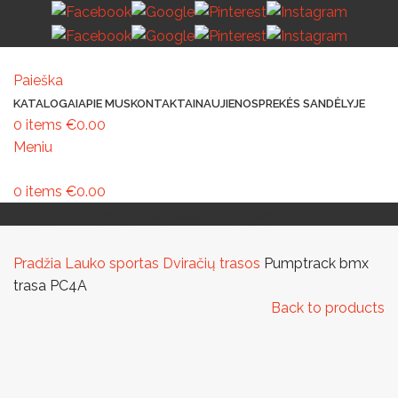
Paieška
KATALOGAI
APIE MUS
KONTAKTAI
NAUJIENOS
PREKĖS SANDĖLYJE
0
items
€
0.00
Meniu
0
items
€
0.00
MAŽOJI ARCHITEKTŪRA
PAVILJONAI IR STOGINĖS
VAIKŲ ŽAIDIMO AIKŠTELĖS
LAUKO ŠVIESTUVAI
LAUKO TRENIRUOKLIAI
LAUKO SPORTAS
TAKAMS IR KELIAMS
AUTOMATINIAI LAUKO WC
IŠMANIEJI ĮRENGINIAI
Pradžia
Lauko sportas
Dviračių trasos
Pumptrack bmx
trasa PC4A
Back to products