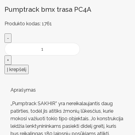
Pumptrack bmx trasa PC4A
Produkto kodas:
1761
Į krepšelį
Aprašymas
„Pumptrack SAKHIR” yra nereikalaujantis daug
patirties, todėl jis atitiks žmonių lūkesčius, kurie
mokosi važiuoti tokio tipo objektais. Jo konstrukcija
leidžia lenktynininkams pasiekti didelį greitį, kuris
bus reikalingas 180 laipsnių posūkiams atlikti.