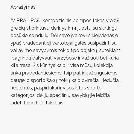
Aprašymas
”VIRRAL PC8” kompozicinis pompos takas yra 28
greičių stiprintuvų derinys ir 14 juostų su skirtingu
posūkio spinduliu. Dėl savo įvairovės kiekvienas,o
ypač pradedantieji vartotojai galės susipažinti su
vairavimo savybėmis tokio tipo objektų, suteikiant
pagrindą dalyvauti varžybose ir važiuoti bet kuria
kita trasa. Šis kūrinys kaip ir visa mūsų kolekcija
tinka pradedantiesiems, taip pat ir pažengusiems
daugelio sporto šakų, tokių kaip dviračiai, riedučiai,
riedlentės, paspirtukai ir visos kitos sporto
kategorijos, dėl jų specifinių savybių jie leidžia
judėti tokio tipo takeliais.