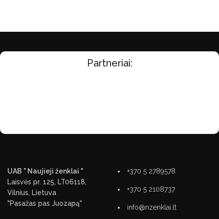
Partneriai:
UAB " Naujieji ženklai "
+370 5 2789578
Laisvės pr. 125, LT06118,
+370 5 2108737
Vilnius, Lietuva
"Pasažas pas Juozapą"
info@nzenklai.lt